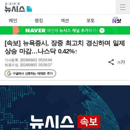
메인
랭킹
섹션
포토
[속보] 뉴욕증시, 장중 최고치 경신하며 일제
상승 마감…나스닥 0.42%↑
기사등록
2026/06/02 05:04:49
가
가
최종수정
2026/06/02 05:08:37
구글에서 선호하는 매체로 추가