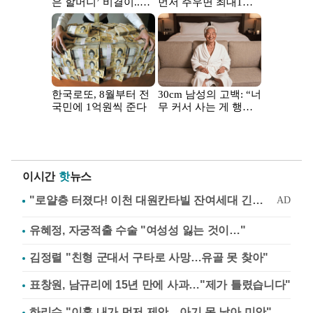
이시간
핫
뉴스
유혜정, 자궁적출 수술 "여성성 잃는 것이…"
김정렬 "친형 군대서 구타로 사망…유골 못 찾아"
표창원, 남규리에 15년 만에 사과…"제가 틀렸습니다"
하리수 "이혼 내가 먼저 제안…아기 못 낳아 미안"