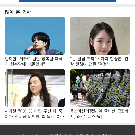
많이 본 기사
김희철, 거꾸로 걸린 광복절 태극
"손 떨림 포착"…카라 한승연, 건
기 현수막에 "X돌았네"
강 괜찮나 팬들 '걱정'
차가원 "○○○ 까면 주변 다 죽
용산어린이정원 앞 즐비한 근조화
어"…전세금 미반환 속 녹취 폭로
환, 왜?[뉴시스Pic]
파장