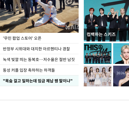
컴백하는 스키즈
지석천 뒤덮은 개구리
'무민 팝업 스토어' 오픈
반정부 시위대와 대치한 아르헨티나 경찰
녹색 빛깔 띄는 동복호…저수율은 절반 남짓
동성 커플 입장 축하하는 하객들
"목숨 걸고 일하는데 임금 체납 웬 말이냐"