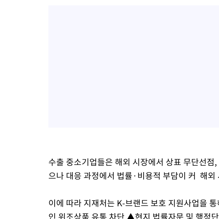
-13174초 전 >
[속보]종합특검, '계엄 수용공간 확보' 신용해 前교정본부장 기
-12047초 전 >
외신들도 주목한 韓축구 파문…"국민적 공분에 수사 재개"
-12018초 전 >
11시간 압수수색에 성접대 파문까지…'쑥대밭' 된 축구협회
-11040초 전 >
[속보]규제합리화위원회 부위원장에 김태유 서울대 공대 교수
병태 후임
-7398초 전 >
[속보]국힘 윤리위, '돌려차기 발언' 진종오·서범수 징계 절차 
-2723초 전 >
[속보] 7월 중국 수출 23.9%↑ 수입 27.5%↑…무역총액 25.
1분 전 >
[속보]'채상병 순직 책임' 임성근, 항소심도 징역 3년
4분 전 >
[속보]종합특검, '관저이전 봐주기 감사' 유병호 구속기소
1시간 전 >
민주 콩고 에볼라환자 4천명 돌파, 4053명 발생 1850명 사망
수출 중소기업들은 해외 시장에서 상표 무단선점,
으나 대응 과정에서 법률·비용적 부담이 커 해외 
이에 따라 지재처는 K-브랜드 보호 지원사업을 통
인 위조상품 유통 차단 ▲현지 법률자문 및 행정단