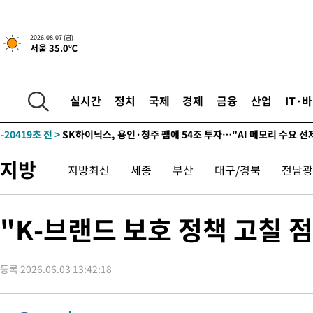
1시간 전 >
민주 콩고 에볼라환자 4천명 돌파, 4053명 발생 1850명 사망
-24215초 전 >
"낮 기온 소폭 하락"…수도권 폭염중대경보, 폭염경보로 하향
2026.08.07 (금)
서울 35.0℃
-24179초 전 >
[속보]이 대통령, '호우피해' 안동·의성 관할 4개 면 특별재난
선포
-24142초 전 >
[단독]중수청 지원 검사들, 정원 초과 시 낮은 계급 임용…희망
갈 수도
-22113초 전 >
낮 최고 37도 찜통더위…곳곳 소나기·강원 많은 비[내일날씨]
실시간
정치
국제
경제
금융
산업
IT·
-20419초 전 >
SK하이닉스, 용인·청주 팹에 54조 투자…"AI 메모리 수요 선
응"
-17275초 전 >
여자배구 이재영·이다영 자매, 아제르바이잔 투란VC 입단
-16528초 전 >
외국인 심판 성 접대 7경기 들여다보니…한국 축구 '5승 2무'
지방
지방최신
세종
부산
대구/경북
전남광
-16262초 전 >
[속보]코스닥, 2.86포인트(0.36%) 내린 798.81마감
-16215초 전 >
[속보]코스피, 6200선 약보합…0.60% 내린 6258.77에 마쳐
-16195초 전 >
[속보]원·달러 환율, 7.7원 내린 1416.1원 마감
"K-브랜드 보호 정책 고칠 
-16084초 전 >
[속보] 노원서 40.1도 관측…서울, 2018년 이후 첫 40도
-13174초 전 >
[속보]종합특검, '계엄 수용공간 확보' 신용해 前교정본부장 기
등록 2026.06.03 13:42:18
-12047초 전 >
외신들도 주목한 韓축구 파문…"국민적 공분에 수사 재개"
-12018초 전 >
11시간 압수수색에 성접대 파문까지…'쑥대밭' 된 축구협회
-11040초 전 >
[속보]규제합리화위원회 부위원장에 김태유 서울대 공대 교수