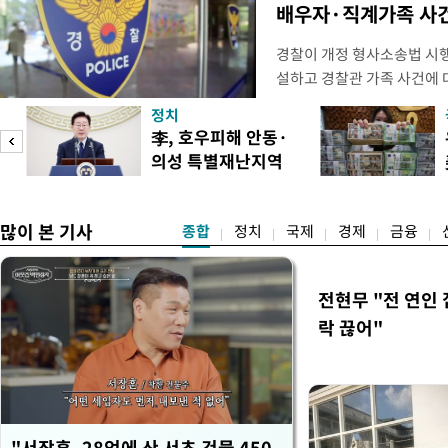
배우자·직계가족 사건
경찰이 개정 형사소송법 시
설하고 경찰관 가족 사건에 
피제'를 도입한다. 경찰청은 
정치
후속 조치 태스크포스(TF)'
李, 호우피해 안동·
우선 올해 하반기 인사에 
의성 특별재난지역
하던 수사감찰 기능을 인권
도
선포
많이 본 기사
종합
정치
국제
경제
금융
전현무 "전 연인
락 끊어"
"서장훈, 28억에 산 서초 건물 450