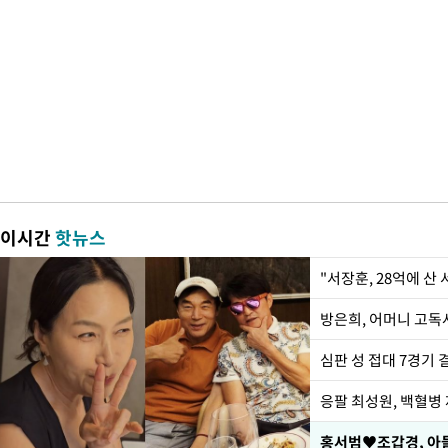
이시간
핫뉴스
"서장훈, 28억에 산
방은희, 어머니 고독사
심판 성 접대 7경기 
응팔 최성원, 백혈병
홍서범♥조갑경, 아들