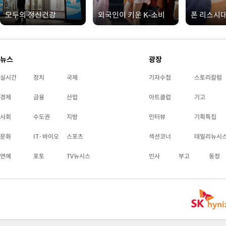
모두의 정신건강
외국인이 키운 K-소비
폰 리스시
뉴스
광장
실시간
정치
국제
기자수첩
스토리칼럼
경제
금융
산업
아트클럽
기고
사회
수도권
지방
인터뷰
기획특집
문화
IT·바이오
스포츠
섹션코너
데일리뉴시
연예
포토
TV뉴시스
인사
부고
동정