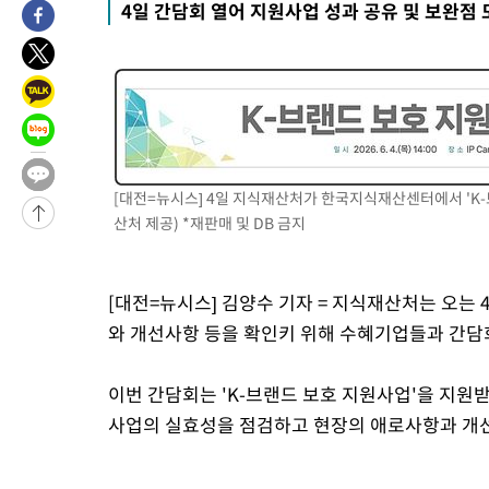
4일 간담회 열어 지원사업 성과 공유 및 보완점
병태 후임
-7398초 전 >
[속보]국힘 윤리위, '돌려차기 발언' 진종오·서범수 징계 절차 
-2723초 전 >
[속보] 7월 중국 수출 23.9%↑ 수입 27.5%↑…무역총액 25.
1분 전 >
[속보]'채상병 순직 책임' 임성근, 항소심도 징역 3년
4분 전 >
[속보]종합특검, '관저이전 봐주기 감사' 유병호 구속기소
1시간 전 >
민주 콩고 에볼라환자 4천명 돌파, 4053명 발생 1850명 사망
-24215초 전 >
"낮 기온 소폭 하락"…수도권 폭염중대경보, 폭염경보로 하향
[대전=뉴시스] 4일 지식재산처가 한국지식재산센터에서 'K
-24179초 전 >
[속보]이 대통령, '호우피해' 안동·의성 관할 4개 면 특별재난
산처 제공) *재판매 및 DB 금지
선포
-24142초 전 >
[단독]중수청 지원 검사들, 정원 초과 시 낮은 계급 임용…희망
갈 수도
-22113초 전 >
낮 최고 37도 찜통더위…곳곳 소나기·강원 많은 비[내일날씨]
[대전=뉴시스] 김양수 기자 = 지식재산처는 오는
-20419초 전 >
SK하이닉스, 용인·청주 팹에 54조 투자…"AI 메모리 수요 선
응"
와 개선사항 등을 확인키 위해 수혜기업들과 간담
-17275초 전 >
여자배구 이재영·이다영 자매, 아제르바이잔 투란VC 입단
-16528초 전 >
외국인 심판 성 접대 7경기 들여다보니…한국 축구 '5승 2무'
이번 간담회는 'K-브랜드 보호 지원사업'을 지원
-16262초 전 >
[속보]코스닥, 2.86포인트(0.36%) 내린 798.81마감
사업의 실효성을 점검하고 현장의 애로사항과 개선
-16215초 전 >
[속보]코스피, 6200선 약보합…0.60% 내린 6258.77에 마쳐
-16195초 전 >
[속보]원·달러 환율, 7.7원 내린 1416.1원 마감
-16084초 전 >
[속보] 노원서 40.1도 관측…서울, 2018년 이후 첫 40도