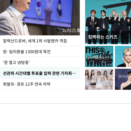
컴백하는 스키즈
폭염 속 주말 풍경은?
알렉산드로바, 세계 1위 사발렌카 격침
원·달러환율 1300원대 목전
'문 열고 냉방중'
선관위 시간대별 투표율 입력 관련 기자회견하는 주진우 의원
휘발유·경유 12주 연속 하락