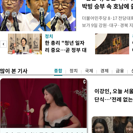
박빙 승부 속 호남에 
더불어민주당 8·17 전당대
보가 9일 강원·대구·경북 
연속 정청래 후보를 눌렀다.
정치
경선에서 1승 1패를 주고 받
넘
한 총리 "청년 일자
연승하며 '3승 1패'로 누적 
리 중요…곧 정부 대
간 누적 득표율(가중치 미반영)
리
책"
많이 본 기사
종합
정치
국제
경제
금융
이강인, 오늘 서
단식…'전례 없는