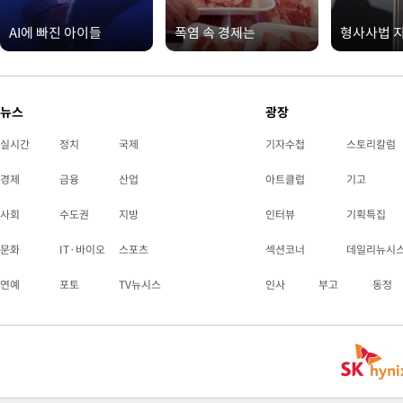
AI에 빠진 아이들
폭염 속 경제는
형사사법 
뉴스
광장
실시간
정치
국제
기자수첩
스토리칼럼
경제
금융
산업
아트클럽
기고
사회
수도권
지방
인터뷰
기획특집
문화
IT·바이오
스포츠
섹션코너
데일리뉴시
연예
포토
TV뉴시스
인사
부고
동정