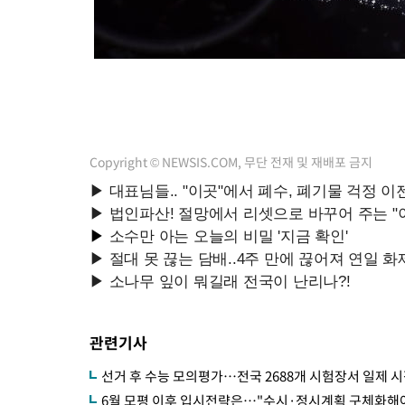
44.40%
-12941초 전 >
與 강원·TK 당원투표 합산 김민석 46.01%로 승리…정청래
44.53%
-12781초 전 >
[속보]與전대 권리당원투표…강원·경북 김민석, 대구 정청래 
-12588초 전 >
[속보]與 당대표 경선, 경북 권리당원 투표 김민석 47.37%·
45.71%
-12490초 전 >
[속보]與 당대표 경선, 대구 권리당원 투표 정청래 47.82%·
46.35%
-12287초 전 >
[속보]與 당대표 경선, 강원 권리당원 투표 김민석 승리…50.3
득표
-10205초 전 >
"일본축구협회, 대한축구협회 성 접대 의혹 심판 조사"
Copyright © NEWSIS.COM, 무단 전재 및 재배포 금지
-2847초 전 >
[속보]장은수, KLPGA 제주삼다수 역전 우승…데뷔 10년 차에 
상
29분 전 >
"얼마나 더웠으면"…안동 물길공원서 헤엄친 구렁이 '소동'
31분 전 >
손흥민, 68분 뛰고 2경기 침묵…LAFC, 톨루카에 1-0 승리(종합)
43분 전 >
'2경기 연속 침묵' 손흥민, 톨루카전 68분만 뛰고 슈팅 0개
관련기사
선거 후 수능 모의평가…전국 2688개 시험장서 일제 
6월 모평 이후 입시전략은…"수시·정시계획 구체화해