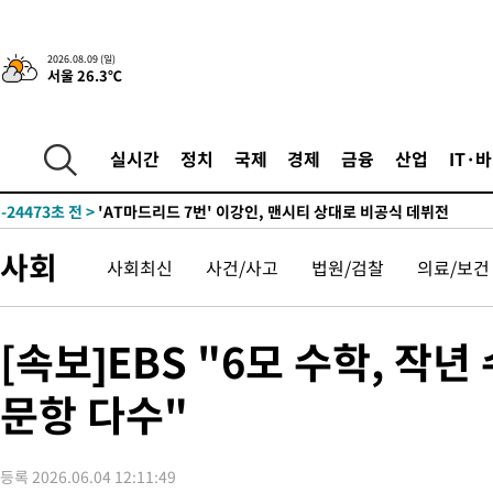
43분 전 >
'2경기 연속 침묵' 손흥민, 톨루카전 68분만 뛰고 슈팅 0개
2026.08.09 (일)
서울 26.3℃
-30537초 전 >
시메오네 감독 "이강인 다재다능한 선수…다양한 역할 맡길 것
-26978초 전 >
이강인, 5만 관중 앞 ATM 데뷔…뜨거운 응원 속 새출발(종합)
-26734초 전 >
'AT마드리드 7번' 이강인 데뷔전…맨시티에 1-3 역전패(종합)
실시간
정치
국제
경제
금융
산업
IT·
-24473초 전 >
'AT마드리드 7번' 이강인, 맨시티 상대로 비공식 데뷔전
-23975초 전 >
[속보]'AT마드리드 7번' 이강인, 맨시티 상대로 비공식 데뷔전
-22039초 전 >
네타냐후, 트럼프의 가자 평화 2차 15개조 평화안 '거부'
사회
사회최신
사건/사고
법원/검찰
의료/보건
-18635초 전 >
이강인 ATM 입단식에 '상암벌 들썩'…"세계적인 선수 되길"
-17631초 전 >
태풍 돌핀, 중 저장성 타이저우시 해안에 상륙 (1보)
-14977초 전 >
AT마드리드 데뷔 앞둔 이강인, 맨시티전 선발 대신 '벤치 시작'
[속보]EBS "6모 수학, 
-13607초 전 >
[속보]與 강원·TK 당원투표 합산 김민석 48.54%로 승리…
44.40%
문항 다수"
-12941초 전 >
與 강원·TK 당원투표 합산 김민석 46.01%로 승리…정청래
44.53%
-12781초 전 >
[속보]與전대 권리당원투표…강원·경북 김민석, 대구 정청래 
-12588초 전 >
[속보]與 당대표 경선, 경북 권리당원 투표 김민석 47.37%·
등록 2026.06.04 12:11:49
45.71%
-12490초 전 >
[속보]與 당대표 경선, 대구 권리당원 투표 정청래 47.82%·