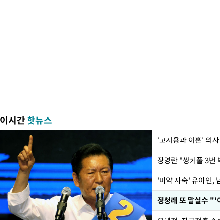
이시간
핫뉴스
'고지용과 이혼' 의사
'마약 자숙' 유아인,
정청래 또 말실수 "'