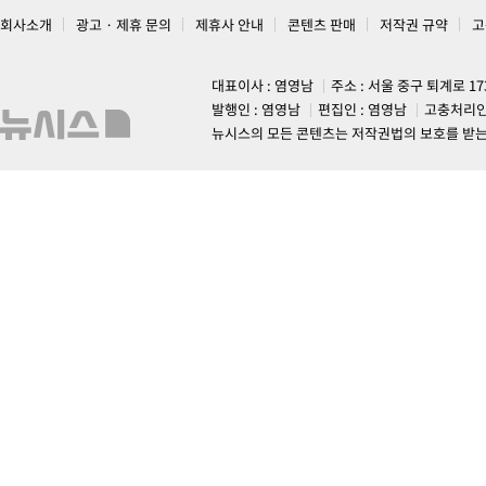
회사소개
광고 · 제휴 문의
제휴사 안내
콘텐츠 판매
저작권 규약
고
대표이사 : 염영남
주소 : 서울 중구 퇴계로 1
발행인 : 염영남
편집인 : 염영남
고충처리인
뉴시스의 모든 콘텐츠는 저작권법의 보호를 받는 바, 무