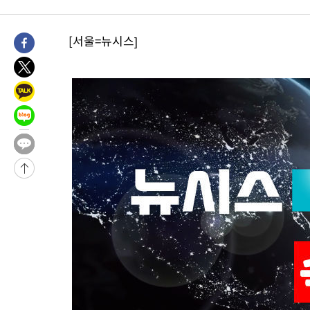
46.35%
-12287초 전 >
[속보]與 당대표 경선, 강원 권리당원 투표 김민석 승리…50.3
득표
-10205초 전 >
"일본축구협회, 대한축구협회 성 접대 의혹 심판 조사"
[서울=뉴시스]
-2847초 전 >
[속보]장은수, KLPGA 제주삼다수 역전 우승…데뷔 10년 차에 
상
29분 전 >
"얼마나 더웠으면"…안동 물길공원서 헤엄친 구렁이 '소동'
31분 전 >
손흥민, 68분 뛰고 2경기 침묵…LAFC, 톨루카에 1-0 승리(종합)
43분 전 >
'2경기 연속 침묵' 손흥민, 톨루카전 68분만 뛰고 슈팅 0개
-30537초 전 >
시메오네 감독 "이강인 다재다능한 선수…다양한 역할 맡길 것
-26978초 전 >
이강인, 5만 관중 앞 ATM 데뷔…뜨거운 응원 속 새출발(종합)
-26734초 전 >
'AT마드리드 7번' 이강인 데뷔전…맨시티에 1-3 역전패(종합)
-24473초 전 >
'AT마드리드 7번' 이강인, 맨시티 상대로 비공식 데뷔전
-23975초 전 >
[속보]'AT마드리드 7번' 이강인, 맨시티 상대로 비공식 데뷔전
-22039초 전 >
네타냐후, 트럼프의 가자 평화 2차 15개조 평화안 '거부'
-18635초 전 >
이강인 ATM 입단식에 '상암벌 들썩'…"세계적인 선수 되길"
-17631초 전 >
태풍 돌핀, 중 저장성 타이저우시 해안에 상륙 (1보)
-14977초 전 >
AT마드리드 데뷔 앞둔 이강인, 맨시티전 선발 대신 '벤치 시작'
-13607초 전 >
[속보]與 강원·TK 당원투표 합산 김민석 48.54%로 승리…