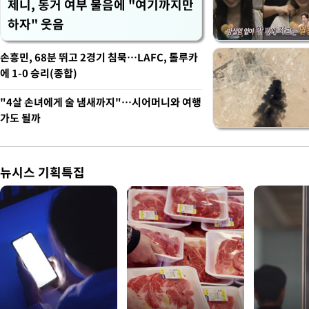
제니, 동거 여부 물음에 "여기까지만
하자" 웃음
손흥민, 68분 뛰고 2경기 침묵…LAFC, 톨루카
에 1-0 승리(종합)
"4살 손녀에게 술 냄새까지"…시어머니와 여행
가도 될까
뉴시스 기획특집