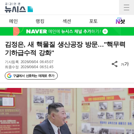
메인
랭킹
섹션
포토
김정은, 새 핵물질 생산공장 방문…"핵무력
기하급수적 강화"
기사등록
2026/06/04 06:45:07
가
가
최종수정
2026/06/04 06:51:45
구글에서 선호하는 매체로 추가