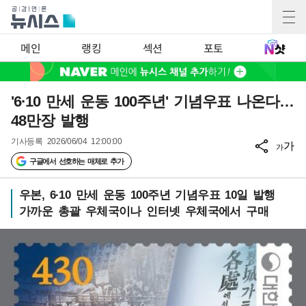
메인
랭킹
섹션
포토
'6·10 만세 운동 100주년' 기념우표 나온다…
48만장 발행
기사등록
2026/06/04 12:00:00
가
가
구글에서 선호하는 매체로 추가
우본, 6·10 만세 운동 100주년 기념우표 10일 발행
가까운 총괄 우체국이나 인터넷 우체국에서 구매