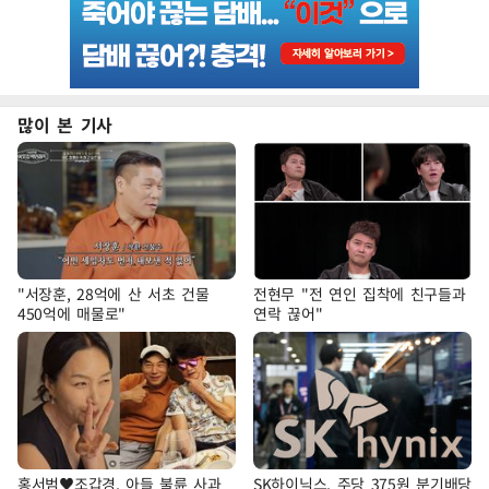
많이 본 기사
"서장훈, 28억에 산 서초 건물
전현무 "전 연인 집착에 친구들과
450억에 매물로"
연락 끊어"
홍서범♥조갑경, 아들 불륜 사과
SK하이닉스, 주당 375원 분기배당