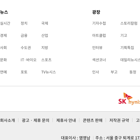
뉴스
광장
실시간
정치
국제
기자수첩
스토리칼럼
경제
금융
산업
아트클럽
기고
사회
수도권
지방
인터뷰
기획특집
문화
IT·바이오
스포츠
섹션코너
데일리뉴시
연예
포토
TV뉴시스
인사
부고
동정
회사소개
광고 · 제휴 문의
제휴사 안내
콘텐츠 판매
저작권 규약
고
대표이사 : 염영남
주소 : 서울 중구 퇴계로 1