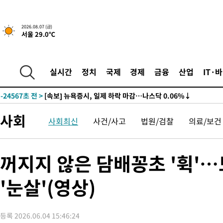
2026.08.07 (금)
서울 29.0℃
-24567초 전 >
[속보] 뉴욕증시, 일제 하락 마감…나스닥 0.06%↓
-30001초 전 >
이란, 호르무즈서 "적국 목표물들"과 대치로 남부 케슘섬에서 
례 큰 폭발음
-28716초 전 >
[속보]美, 폴리실리콘 수입 규제…파생제품 15% 관세, 120일
실시간
정치
국제
경제
금융
산업
IT·
발효
-26867초 전 >
[속보]트럼프, 美 원정출산 금지 행정명령 서명
-24567초 전 >
[속보] 뉴욕증시, 일제 하락 마감…나스닥 0.06%↓
-30001초 전 >
이란, 호르무즈서 "적국 목표물들"과 대치로 남부 케슘섬에서 
사회
사회최신
사건/사고
법원/검찰
의료/보건
례 큰 폭발음
-28716초 전 >
[속보]美, 폴리실리콘 수입 규제…파생제품 15% 관세, 120일
발효
-26867초 전 >
[속보]트럼프, 美 원정출산 금지 행정명령 서명
-24567초 전 >
[속보] 뉴욕증시, 일제 하락 마감…나스닥 0.06%↓
꺼지지 않은 담배꽁초 '휙'…
'눈살'(영상)
등록 2026.06.04 15:46:24