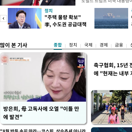
도널드 트럼프 미국 대통령
콘 산업과 공급망을 보호하기
정치
대통령은 6일(현지 시간) 
"주택 물량 확보"
품 수입에 최저 수입가격제
李, 수도권 공급대책
15%의 종가 관세를 부과
집중 점검
백악관이 밝혔다. 이에 따라
러
많이 본 기사
종합
정치
국제
경제
금융
축구협회, 15년 
에 "현재는 내부 
방은희, 母 고독사에 오열 "이틀 만
에 발견"
"8월 반등 속지 마라…코스피, 상승추세 아니라