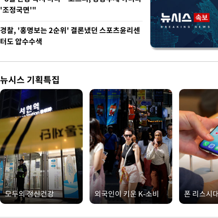
'조정국면'"
경찰, '홍명보는 2순위' 결론냈던 스포츠윤리센
터도 압수수색
뉴시스 기획특집
모두의 정신건강
외국인이 키운 K-소비
폰 리스시