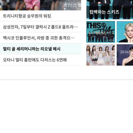
컴백하는 스키즈
입추 하루 앞둔 전남광
트리니티항공 승무원의 워킹
폭염
삼성전자, 7일부터 갤럭시 Z 폴드8 울트라·폴드8·플립8 출시
멕시코 인플루언서, 라방 중 괴한 총격으로 사망
멀티 골 세리머니하는 리오넬 메시
오타니 멀티 홈런에도 다저스는 6연패