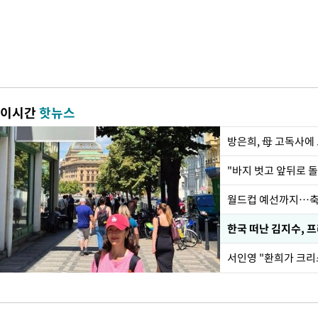
이시간
핫뉴스
방은희, 母 고독사에 
월드컵 예선까지…축
한국 떠난 김지수, 
서인영 "환희가 크리