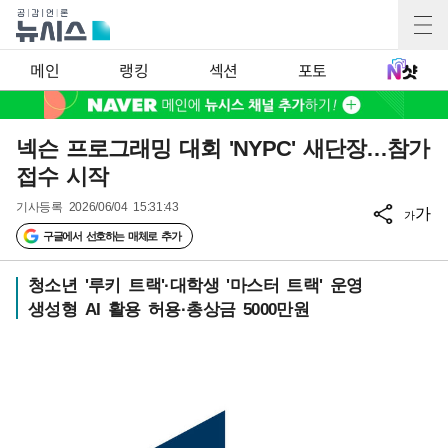
메인
랭킹
섹션
포토
넥슨 프로그래밍 대회 'NYPC' 새단장…참가
접수 시작
기사등록
2026/06/04 15:31:43
가
가
구글에서 선호하는 매체로 추가
청소년 '루키 트랙'·대학생 '마스터 트랙' 운영
생성형 AI 활용 허용·총상금 5000만원