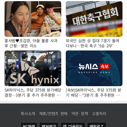
홍서범♥조갑경, 아들 불륜 사과
외국인 심판 성 접대 7경기 들여
후 근황…밝은 미소
다보니…한국 축구 '5승 2무'
SK하이닉스, 주당 375원 분기배당
[속보]SK하이닉스, 주당 375원 분
결정…3분기 중 추가 주주환원 발
기 배당…"3분기 중 주주환원 방
표
안 확정"
회사소개
제휴/컨텐츠 판매
약관·정책
고충처리
PC화면
제보하기
앱 다운로드
맨위로↑