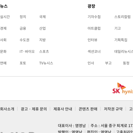
뉴스
광장
실시간
정치
국제
기자수첩
스토리칼럼
경제
금융
산업
아트클럽
기고
사회
수도권
지방
인터뷰
기획특집
문화
IT·바이오
스포츠
섹션코너
데일리뉴시
연예
포토
TV뉴시스
인사
부고
동정
회사소개
광고 · 제휴 문의
제휴사 안내
콘텐츠 판매
저작권 규약
고
대표이사 : 염영남
주소 : 서울 중구 퇴계로 1
발행인 : 염영남
편집인 : 염영남
고충처리인