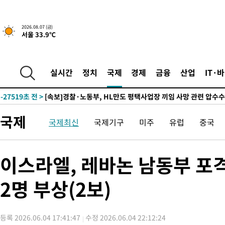
2026.08.07 (금)
서울 33.9℃
-12898초 전 >
[속보] 뉴욕증시, 일제 하락 마감…나스닥 0.06%↓
-30562초 전 >
민주 콩고 에볼라환자 4천명 돌파, 4053명 발생 1850명 사망
-29812초 전 >
[속보]'300억원대 사기 혐의' 차가원 대표 구속 송치
실시간
정치
국제
경제
금융
산업
IT·
-29006초 전 >
"미 전국적 살모네라 식중독 원인은 멕시코산 할라피뇨"-- CD
-27519초 전 >
[속보]경찰·노동부, HL만도 평택사업장 끼임 사망 관련 압수
-27400초 전 >
[속보]합수본, '투표율 허위 입력' 중앙·서울·경기도 선관위 등
국제
국제최신
국제기구
미주
유럽
중국
압수수색
-27155초 전 >
[속보]원·달러 환율, 오전 9시 1423.8원
-26951초 전 >
[속보]삼성전자·SK하이닉스 동반 강보합…1%대 상승 출발
-26937초 전 >
[속보]코스닥, 5.95포인트(0.74%) 상승한 807.62개장
이스라엘, 레바논 남동부 포
-26905초 전 >
[속보]코스피, 6300선 재탈환…1.09% 오른 6365.07 개장
2명 부상(2보)
-24070초 전 >
시리아 다마스쿠스 교외에서 미니버스 폭발.. 14명 부상, 3명은
태
-23368초 전 >
입추에도 극한더위…서울 낮 39도 '폭염중대경보'
-18332초 전 >
이란, 호르무즈서 "적국 목표물들"과 대치로 남부 케슘섬에서 
등록 2026.06.04 17:41:47
수정 2026.06.04 22:12:24
례 큰 폭발음
-17047초 전 >
[속보]美, 폴리실리콘 수입 규제…파생제품 15% 관세, 120일