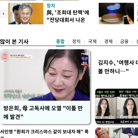
지적에 대해 "사는(실거주) 
정치
어들고 나중에 팔 때 양도세
與, '조희대 탄핵'에
총리는 이날 오전 MBC 라
"전당대회서 나온
터뷰에서 "이게(30억원 이하 
말" 일축
많이 본 기사
종합
정치
국제
경제
금융
김지수, '여행사 
볼 만하니…"
방은희, 母 고독사에 오열 "이틀 만
에 발견"
서인영 "환희가 크리스마스 같이 보내자 해" 폭