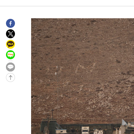
발효
-15198초 전 >
[속보]트럼프, 美 원정출산 금지 행정명령 서명
-12898초 전 >
[속보] 뉴욕증시, 일제 하락 마감…나스닥 0.06%↓
-30562초 전 >
민주 콩고 에볼라환자 4천명 돌파, 4053명 발생 1850명 사망
-29812초 전 >
[속보]'300억원대 사기 혐의' 차가원 대표 구속 송치
-29006초 전 >
"미 전국적 살모네라 식중독 원인은 멕시코산 할라피뇨"-- CD
-27519초 전 >
[속보]경찰·노동부, HL만도 평택사업장 끼임 사망 관련 압수
-27400초 전 >
[속보]합수본, '투표율 허위 입력' 중앙·서울·경기도 선관위 등
압수수색
-27155초 전 >
[속보]원·달러 환율, 오전 9시 1423.8원
-26951초 전 >
[속보]삼성전자·SK하이닉스 동반 강보합…1%대 상승 출발
-26937초 전 >
[속보]코스닥, 5.95포인트(0.74%) 상승한 807.62개장
-26905초 전 >
[속보]코스피, 6300선 재탈환…1.09% 오른 6365.07 개장
-24070초 전 >
시리아 다마스쿠스 교외에서 미니버스 폭발.. 14명 부상, 3명은
태
-23368초 전 >
입추에도 극한더위…서울 낮 39도 '폭염중대경보'
-18332초 전 >
이란, 호르무즈서 "적국 목표물들"과 대치로 남부 케슘섬에서 
례 큰 폭발음
-17047초 전 >
[속보]美, 폴리실리콘 수입 규제…파생제품 15% 관세, 120일
발효
-15198초 전 >
[속보]트럼프, 美 원정출산 금지 행정명령 서명