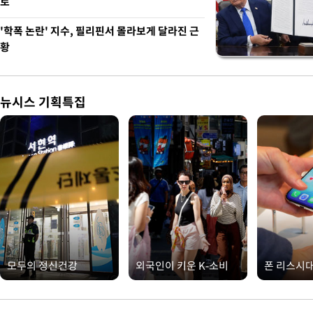
로
'학폭 논란' 지수, 필리핀서 몰라보게 달라진 근
황
뉴시스 기획특집
모두의 정신건강
외국인이 키운 K-소비
폰 리스시