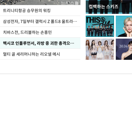
컴백하는 스키즈
입추 하루 앞둔 전남광
트리니티항공 승무원의 워킹
폭염
삼성전자, 7일부터 갤럭시 Z 폴드8 울트라·폴드8·플립8 출시
치바스전, 드리블하는 손흥민
멕시코 인플루언서, 라방 중 괴한 총격으로 사망
멀티 골 세리머니하는 리오넬 메시