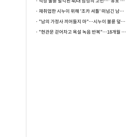
· 직장 불륜 발각된 40대 남성의 고민…"유포 동료 명예훼손·협박죄 고소 가능할까"
· 재취업한 시누이 위해 '조카 셔틀' 떠넘긴 남편…아내 "난 못한다"
· "남의 가정사 끼어들지 마"…시누이 불륜 덮으려는 남편에 억울한 아내
· "현관문 걷어차고 욕설 녹음 반복"…18개월 아기 키우는 집 뒤흔든 '앞집의 비극'