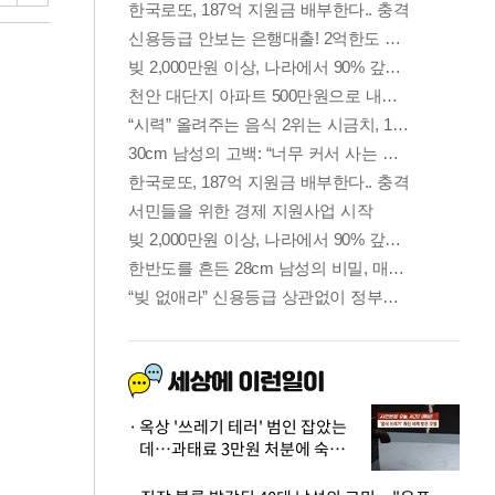
옥상 '쓰레기 테러' 범인 잡았는
데…과태료 3만원 처분에 숙박업
주 허탈