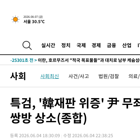
2026.08.07 (금)
서울 30.5℃
-19887초 전 >
[속보] 뉴욕증시, 일제 하락 마감…나스닥 0.06%↓
-31039초 전 >
시리아 다마스쿠스 교외에서 미니버스 폭발.. 14명 부상, 
태
-30337초 전 >
입추에도 극한더위…서울 낮 39도 '폭염중대경보'
실시간
정치
국제
경제
금융
산업
-25301초 전 >
이란, 호르무즈서 "적국 목표물들"과 대치로 남부 케슘섬
례 큰 폭발음
-24016초 전 >
[속보]美, 폴리실리콘 수입 규제…파생제품 15% 관세, 1
발효
-22167초 전 >
[속보]트럼프, 美 원정출산 금지 행정명령 서명
사회
사회최신
사건/사고
법원/검찰
의료
-19867초 전 >
[속보] 뉴욕증시, 일제 하락 마감…나스닥 0.06%↓
-31059초 전 >
시리아 다마스쿠스 교외에서 미니버스 폭발.. 14명 부상, 
태
-30357초 전 >
입추에도 극한더위…서울 낮 39도 '폭염중대경보'
특검, '韓재판 위증' 尹 
-25321초 전 >
이란, 호르무즈서 "적국 목표물들"과 대치로 남부 케슘섬
례 큰 폭발음
쌍방 상소(종합)
-24036초 전 >
[속보]美, 폴리실리콘 수입 규제…파생제품 15% 관세, 1
발효
-22187초 전 >
[속보]트럼프, 美 원정출산 금지 행정명령 서명
-19887초 전 >
[속보] 뉴욕증시, 일제 하락 마감…나스닥 0.06%↓
등록 2026.06.04 18:30:09
수정 2026.06.04 22:38:25