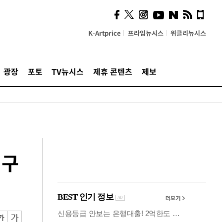
즈, 소리 봇짐 지고 세상으
로 "韓 요소 깊게 우려내"
K-Artprice
프라임뉴시스
위클리뉴시스
광장
포토
TV뉴시스
제휴 콘텐츠
제보
의구