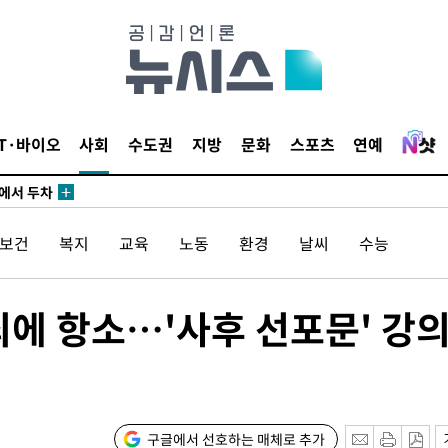
3명은 중
IT·바이오
사회
수도권
지방
문화
스포츠
연예
에서 두차
20일 후
/보건
복지
교육
노동
환경
날씨
수능
3명은 중
무죄에 항소…'사후 선포문' 강
에서 두차
20일 후
구글에서 선호하는 매체로 추가