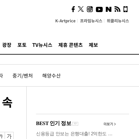
시, 스마트폰 액세서리에
NFC 더했다
K-Artprice
프라임뉴시스
위클리뉴시스
광장
포토
TV뉴시스
제휴 콘텐츠
제보
자
중기/벤처
해양수산
 속