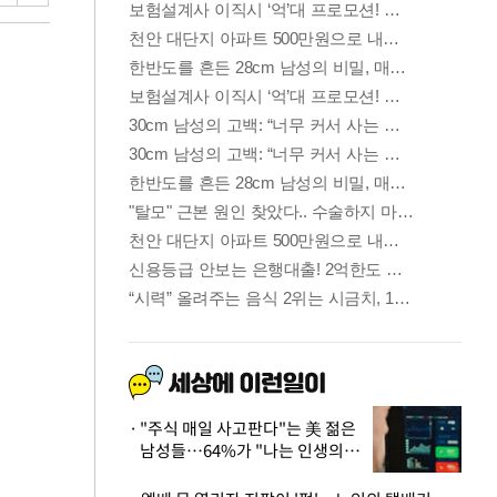
"주식 매일 사고판다"는 美 젊은
남성들…64%가 "나는 인생의
패배자“