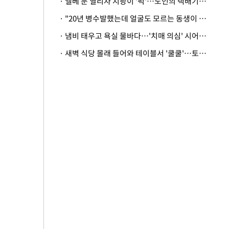
· 엘베 문 열리자 지팡이 '퍽'…노인의 택배기사 폭행 이유
· "20년 병수발했는데 얼굴도 모르는 동생이 유산 절반을"…배다른 형제 상속권 있을까
· 냄비 태우고 욕실 물바다…'치매 의심' 시어머니 검사 권유했다가 '날벼락'
· 새벽 식당 몰래 들어와 테이블서 '쿨쿨'…토사물 남기고 사라진 남성