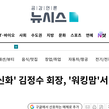
 계속[다음
삼겠다"
IT·바이오
사회
수도권
지방
문화
스포츠
연예
안겨드려 죄
패션/뷰티
음식/맛집
창업/취업
자동차/항공
전기/전
 계속[다음
화' 김정수 회장, '워킹맘'서
삼겠다"
안겨드려 죄
구글에서 선호하는 매체로 추가