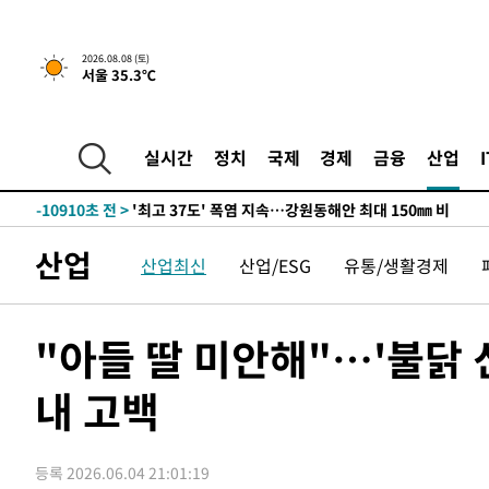
-4036초 전 >
[속보]뉴욕증시 상승 마감…S&P 0.6% 나스닥 1.3%↑
-31151초 전 >
남자 농구, 나고야 아시안게임서 '홈팀' 일본과 한일전
2026.08.08 (토)
서울 35.3℃
-30527초 전 >
여수 오동도 해상서 모터보트 전복…1명 사망·1명 실종
-26754초 전 >
극한폭염 한풀 꺾이지만…'낮 최고 35도' 무더위, 열대야
주 날씨]
-23772초 전 >
축구협회 "압수수색·성접대 논란 사과…쇄신의 기회로 
실시간
정치
국제
경제
금융
산업
-22289초 전 >
[속보]'압수수색·성접대 논란' 축구협회 "실망과 걱정 
송"
-10910초 전 >
'최고 37도' 폭염 지속…강원동해안 최대 150㎜ 비
-4036초 전 >
[속보]뉴욕증시 상승 마감…S&P 0.6% 나스닥 1.3%↑
산업
산업최신
산업/ESG
유통/생활경제
-31151초 전 >
남자 농구, 나고야 아시안게임서 '홈팀' 일본과 한일전
-30527초 전 >
여수 오동도 해상서 모터보트 전복…1명 사망·1명 실종
-26754초 전 >
극한폭염 한풀 꺾이지만…'낮 최고 35도' 무더위, 열대야
"아들 딸 미안해"…'불닭 신
주 날씨]
-23772초 전 >
축구협회 "압수수색·성접대 논란 사과…쇄신의 기회로 
내 고백
-22289초 전 >
[속보]'압수수색·성접대 논란' 축구협회 "실망과 걱정 
송"
-10910초 전 >
'최고 37도' 폭염 지속…강원동해안 최대 150㎜ 비
-4036초 전 >
[속보]뉴욕증시 상승 마감…S&P 0.6% 나스닥 1.3%↑
등록 2026.06.04 21:01:19