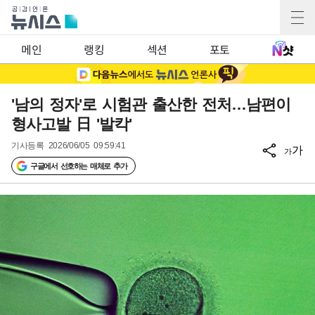
메인
랭킹
섹션
포토
'남의 정자'로 시험관 출산한 전처…남편이
형사고발 日 '발칵'
기사등록
2026/06/05 09:59:41
가
가
구글에서 선호하는 매체로 추가