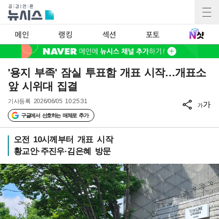
메인
랭킹
섹션
포토
'용지 부족' 잠실 투표함 개표 시작…개표소
앞 시위대 집결
기사등록
2026/06/05 10:25:31
가
가
구글에서 선호하는 매체로 추가
오전 10시께부터 개표 시작
황교안·주진우·김은혜 방문