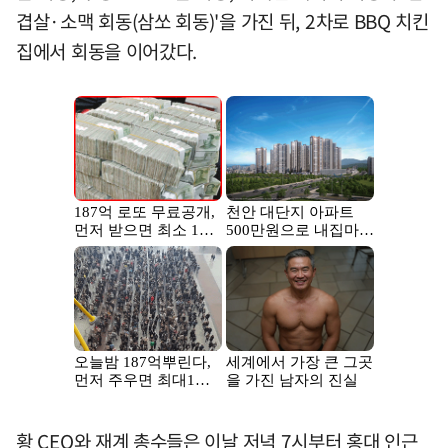
겹살·소맥 회동(삼쏘 회동)'을 가진 뒤, 2차로 BBQ 치킨
집에서 회동을 이어갔다.
황 CEO와 재계 총수들은 이날 저녁 7시부터 홍대 인근