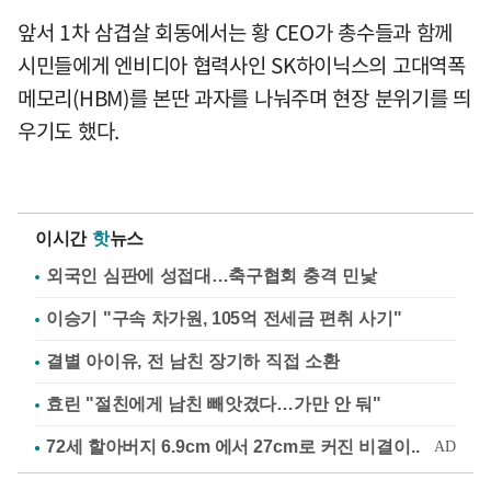
앞서 1차 삼겹살 회동에서는 황 CEO가 총수들과 함께
시민들에게 엔비디아 협력사인 SK하이닉스의 고대역폭
메모리(HBM)를 본딴 과자를 나눠주며 현장 분위기를 띄
우기도 했다.
이시간
핫
뉴스
외국인 심판에 성접대…축구협회 충격 민낯
이승기 "구속 차가원, 105억 전세금 편취 사기"
결별 아이유, 전 남친 장기하 직접 소환
효린 "절친에게 남친 빼앗겼다…가만 안 둬"