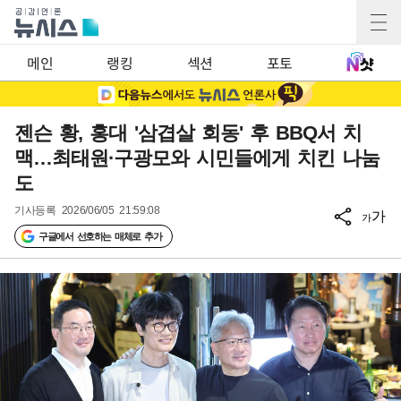
메인
랭킹
섹션
포토
젠슨 황, 홍대 '삼겹살 회동' 후 BBQ서 치
맥…최태원·구광모와 시민들에게 치킨 나눔
도
기사등록
2026/06/05 21:59:08
가
가
구글에서 선호하는 매체로 추가