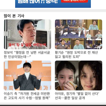
많이 본 기사
정보석 "황정음 전 남편 서글서글
황기순 "원정 도박으로 전 재산
한 인상이었는데…"
잃고 필리핀 도피"
이승기 측 "차가원 전세금 미반환
아이유, 장기하 '별일 없이 산다'
은 고도의 사기 수법…엄벌 원해"
선곡…쿨한 일상 공개