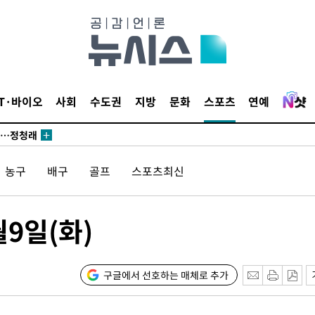
발로 부상
되길"
시작'
IT·바이오
사회
수도권
지방
문화
스포츠
연예
승리…정청래
청래
청래 승리
농구
배구
골프
스포츠최신
7%·정청래
2%·김민석
0.30%
월9일(화)
 차에 첫
'
구글에서 선호하는 매체로 추가
(종합)