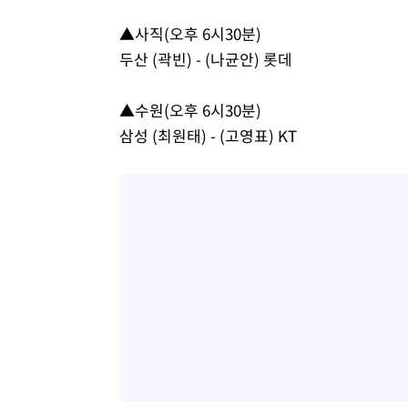
-12872초 전 >
[속보]장은수, KLPGA 제주삼다수 역전 우승…데뷔 10년
▲사직(오후 6시30분)
정상
-8237초 전 >
"얼마나 더웠으면"…안동 물길공원서 헤엄친 구렁이 '소동
두산 (곽빈) - (나균안) 롯데
-8164초 전 >
손흥민, 68분 뛰고 2경기 침묵…LAFC, 톨루카에 1-0 승리
-7436초 전 >
'2경기 연속 침묵' 손흥민, 톨루카전 68분만 뛰고 슈팅 0개
▲수원(오후 6시30분)
-6188초 전 >
이강인, 오늘 서울서 AT마드리드 입단식…'전례 없는 특급
삼성 (최원태) - (고영표) KT
1시간 전 >
'여긴 20도, 저긴 50도'…열화상 카메라로 본 폭염 저감시설 
2시간 전 >
콜롬비아 신임 우파 대통령 취임 하루만에 차량폭탄 폭발 사건
3시간 전 >
튀르키예 외무장관, "메카 3국 방위협정은 이란이 목표 아냐 "
4시간 전 >
이군이 불법 군시설 건설한 레바논 남부에서 레바논군 3명 폭