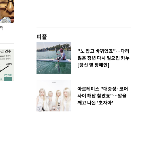
누적
용산·강남·서초 유휴부지까지…세제 이은 '영끌'
폭염 속 주말 풍
공급대책 윤곽
피플
"노 잡고 바뀌었죠"…다리
잃은 청년 다시 일으킨 카누
[당신 옆 장애인]
아르테미스 "대중성·코어
사이 해답 찾았죠"…알을
깨고 나온 '초자아'