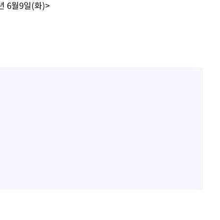
 6월9일(화)>
대우'
'온도차'
 밝혀
발로 부상
되길"
시작'
승리…정청래
청래
청래 승리
7%·정청래
2%·김민석
0.30%