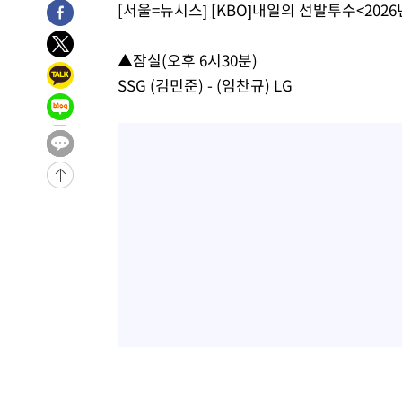
[서울=뉴시스] [KBO]내일의 선발투수<2026년
-6188초 전 >
이강인, 오늘 서울서 AT마드리드 입단식…'전례 없는 특급
1시간 전 >
'여긴 20도, 저긴 50도'…열화상 카메라로 본 폭염 저감시설 
▲잠실(오후 6시30분)
2시간 전 >
콜롬비아 신임 우파 대통령 취임 하루만에 차량폭탄 폭발 사건
SSG (김민준) - (임찬규) LG
3시간 전 >
튀르키예 외무장관, "메카 3국 방위협정은 이란이 목표 아냐 "
4시간 전 >
이군이 불법 군시설 건설한 레바논 남부에서 레바논군 3명 폭
-32064초 전 >
네타냐후, 트럼프의 가자 평화 2차 15개조 평화안 '거부'
-28660초 전 >
이강인 ATM 입단식에 '상암벌 들썩'…"세계적인 선수 
-27656초 전 >
태풍 돌핀, 중 저장성 타이저우시 해안에 상륙 (1보)
-25002초 전 >
AT마드리드 데뷔 앞둔 이강인, 맨시티전 선발 대신 '벤치 
-23632초 전 >
[속보]與 강원·TK 당원투표 합산 김민석 48.54%로 
44.40%
-22966초 전 >
與 강원·TK 당원투표 합산 김민석 46.01%로 승리…정
44.53%
-22806초 전 >
[속보]與전대 권리당원투표…강원·경북 김민석, 대구 정
-22613초 전 >
[속보]與 당대표 경선, 경북 권리당원 투표 김민석 47.3
45.71%
-22515초 전 >
[속보]與 당대표 경선, 대구 권리당원 투표 정청래 47.8
46.35%
-22312초 전 >
[속보]與 당대표 경선, 강원 권리당원 투표 김민석 승리…5
득표
-20230초 전 >
"일본축구협회, 대한축구협회 성 접대 의혹 심판 조사"