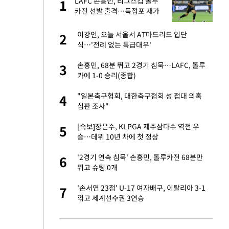
LAFC 손흥민, 리그스컵 톨루
1
1
라"
카전 선발 출격…득점포 재가
동 도전
톨루카전 선발 출
이강인, 오늘 서울서 AT마드리드 입단
2
2
식…'전례 없는 특급대우'
마드리드 입단
손흥민, 68분 뛰고 2경기 침묵…LAFC, 톨루
3
3
카에 1-0 승리(종합)
'…열화상 카메라로 본
"일본축구협회, 대한축구협회 성 접대 의혹
4
4
심판 조사"
"여기까지만 하자"
[속보]장은수, KLPGA 제주삼다수 역전 우
5
5
승…데뷔 10년 차에 첫 정상
잔 정유시설서 화재
'2경기 연속 침묵' 손흥민, 톨루카전 68분만
6
6
뛰고 슈팅 0개
침묵…LAFC, 톨루
'손서연 23점' U-17 여자배구, 이탈리아 3-1
7
7
꺾고 세계선수권 3연승