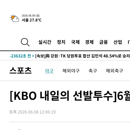
4시간 전 >
이군이 불법 군시설 건설한 레바논 남부에서 레바논군 3명 폭
-32064초 전 >
네타냐후, 트럼프의 가자 평화 2차 15개조 평화안 '거부'
2026.08.09 (일)
서울 27.8℃
-28660초 전 >
이강인 ATM 입단식에 '상암벌 들썩'…"세계적인 선수 
-27656초 전 >
태풍 돌핀, 중 저장성 타이저우시 해안에 상륙 (1보)
-25002초 전 >
AT마드리드 데뷔 앞둔 이강인, 맨시티전 선발 대신 '벤치 
실시간
정치
국제
경제
금융
산업
-23632초 전 >
[속보]與 강원·TK 당원투표 합산 김민석 48.54%로 
44.40%
-22966초 전 >
與 강원·TK 당원투표 합산 김민석 46.01%로 승리…정
44.53%
-22806초 전 >
[속보]與전대 권리당원투표…강원·경북 김민석, 대구 정
스포츠
야구
해외야구
축구
해외축구
-22613초 전 >
[속보]與 당대표 경선, 경북 권리당원 투표 김민석 47.3
45.71%
-22515초 전 >
[속보]與 당대표 경선, 대구 권리당원 투표 정청래 47.8
46.35%
-22312초 전 >
[속보]與 당대표 경선, 강원 권리당원 투표 김민석 승리…5
[KBO 내일의 선발투수]6
득표
-20230초 전 >
"일본축구협회, 대한축구협회 성 접대 의혹 심판 조사"
-12872초 전 >
[속보]장은수, KLPGA 제주삼다수 역전 우승…데뷔 10년
등록 2026.06.08 12:06:19
정상
-8237초 전 >
"얼마나 더웠으면"…안동 물길공원서 헤엄친 구렁이 '소동
-8164초 전 >
손흥민, 68분 뛰고 2경기 침묵…LAFC, 톨루카에 1-0 승리
-7436초 전 >
'2경기 연속 침묵' 손흥민, 톨루카전 68분만 뛰고 슈팅 0개