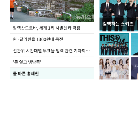
컴백하는 스키즈
극한 폭염에 바닥
알렉산드로바, 세계 1위 사발렌카 격침
도
원·달러환율 1300원대 목전
선관위 시간대별 투표율 입력 관련 기자회견하는 주진우 의원
'문 열고 냉방중'
물 마른 홍제천