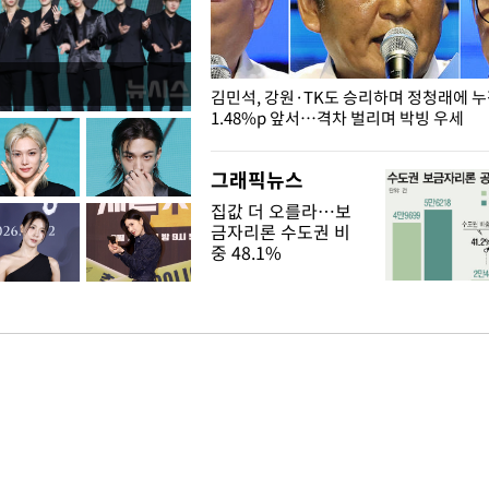
 드러난 홍제천…물고기 떼죽음
김민석, 강원·TK도 승리하며 정청래에 
1.48%p 앞서…격차 벌리며 박빙 우세
그래픽뉴스
집값 더 오를라…보
금자리론 수도권 비
중 48.1%