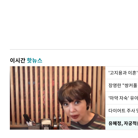
이시간
핫뉴스
'고지용과 이혼'
'마약 자숙' 유
유혜정, 자궁적