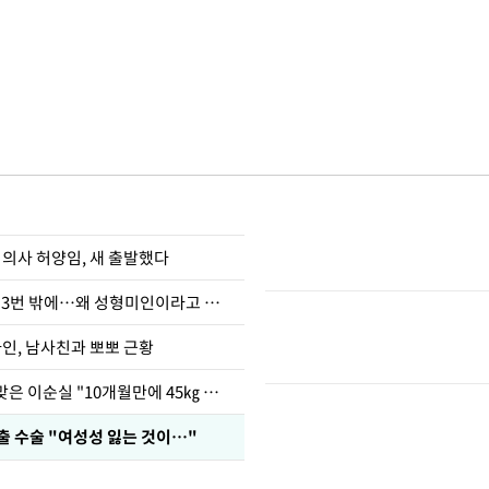
 의사 허양임, 새 출발했다
장영란 "쌍커풀 3번 밖에…왜 성형미인이라고 하냐"
아인, 남사친과 뽀뽀 근황
다이어트 주사 맞은 이순실 "10개월만에 45㎏ 감량"
출 수술 "여성성 잃는 것이…"