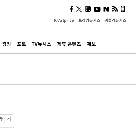
K-Artprice
프라임뉴시스
위클리뉴시스
광장
포토
TV뉴시스
제휴 콘텐츠
제보