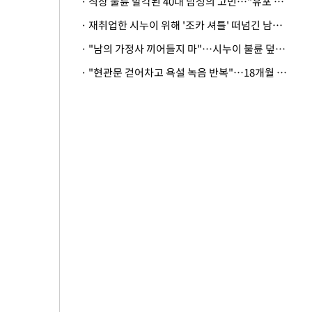
· 직장 불륜 발각된 40대 남성의 고민…"유포 동료 명예훼손·협박죄 고소 가능할까"
· 재취업한 시누이 위해 '조카 셔틀' 떠넘긴 남편…아내 "난 못한다"
· "남의 가정사 끼어들지 마"…시누이 불륜 덮으려는 남편에 억울한 아내
· "현관문 걷어차고 욕설 녹음 반복"…18개월 아기 키우는 집 뒤흔든 '앞집의 비극'