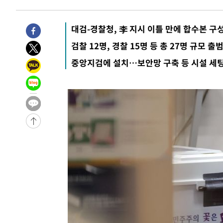
-4817초 전 >
[속보]합수본, '투표율 허위 입력' 중앙·서울·경기도 선관위
압수수색
-32069초 전 >
SK하이닉스, 용인·청주 팹에 54조 투자…"AI 메모리 수
대검-경찰청, 李 지시 이틀 만에 합수본 구
응"
-28925초 전 >
여자배구 이재영·이다영 자매, 아제르바이잔 투란VC 입
검찰 12명, 경찰 15명 등 총 27명 규모 출
-28178초 전 >
외국인 심판 성 접대 7경기 들여다보니…한국 축구 '5승 2
중앙지검에 설치…보안망 구축 등 시설 세
-27912초 전 >
[속보]코스닥, 2.86포인트(0.36%) 내린 798.81마감
-27865초 전 >
[속보]코스피, 6200선 약보합…0.60% 내린 6258.77에
-27845초 전 >
[속보]원·달러 환율, 7.7원 내린 1416.1원 마감
-27734초 전 >
[속보] 노원서 40.1도 관측…서울, 2018년 이후 첫 40도
-24824초 전 >
[속보]종합특검, '계엄 수용공간 확보' 신용해 前교정본
-23697초 전 >
외신들도 주목한 韓축구 파문…"국민적 공분에 수사 재개
-23668초 전 >
11시간 압수수색에 성접대 파문까지…'쑥대밭' 된 축구
-22690초 전 >
[속보]규제합리화위원회 부위원장에 김태유 서울대 공대
병태 후임
-19048초 전 >
[속보]국힘 윤리위, '돌려차기 발언' 진종오·서범수 징계
-14373초 전 >
[속보] 7월 중국 수출 23.9%↑ 수입 27.5%↑…무역총
25.3%↑
-11533초 전 >
[속보]'채상병 순직 책임' 임성근, 항소심도 징역 3년
-11399초 전 >
[속보]종합특검, '관저이전 봐주기 감사' 유병호 구속기소