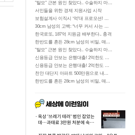
옥상 '쓰레기 테러' 범인 잡았는
데…과태료 3만원 처분에 숙박업
주 허탈