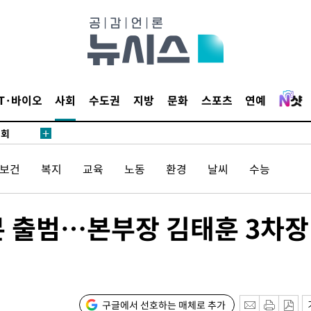
 마쳐
부장 기소
IT·바이오
사회
수도권
지방
문화
스포츠
연예
"
협회
 교수…이
/보건
복지
교육
노동
환경
날씨
수능
 절차 개시
액
본 출범…본부장 김태훈 3차장
사망
CDC
구글에서 선호하는 매체로 추가
압수수색