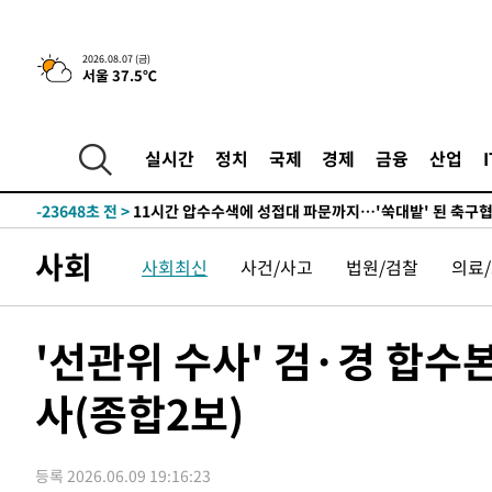
-27892초 전 >
[속보]코스닥, 2.86포인트(0.36%) 내린 798.81마감
-27845초 전 >
[속보]코스피, 6200선 약보합…0.60% 내린 6258.77에
2026.08.07 (금)
서울 37.5℃
-27825초 전 >
[속보]원·달러 환율, 7.7원 내린 1416.1원 마감
-27714초 전 >
[속보] 노원서 40.1도 관측…서울, 2018년 이후 첫 40도
-24804초 전 >
[속보]종합특검, '계엄 수용공간 확보' 신용해 前교정본
실시간
정치
국제
경제
금융
산업
-23677초 전 >
외신들도 주목한 韓축구 파문…"국민적 공분에 수사 재개
-23648초 전 >
11시간 압수수색에 성접대 파문까지…'쑥대밭' 된 축구
-22670초 전 >
[속보]규제합리화위원회 부위원장에 김태유 서울대 공대
사회
사회최신
사건/사고
법원/검찰
의료
병태 후임
-19028초 전 >
[속보]국힘 윤리위, '돌려차기 발언' 진종오·서범수 징계
-14353초 전 >
[속보] 7월 중국 수출 23.9%↑ 수입 27.5%↑…무역총
25.3%↑
-11513초 전 >
[속보]'채상병 순직 책임' 임성근, 항소심도 징역 3년
'선관위 수사' 검·경 합수
-11379초 전 >
[속보]종합특검, '관저이전 봐주기 감사' 유병호 구속기소
사(종합2보)
-7979초 전 >
민주 콩고 에볼라환자 4천명 돌파, 4053명 발생 1850명 
-7229초 전 >
[속보]'300억원대 사기 혐의' 차가원 대표 구속 송치
-6423초 전 >
"미 전국적 살모네라 식중독 원인은 멕시코산 할라피뇨"-- 
등록 2026.06.09 19:16:23
-4936초 전 >
[속보]경찰·노동부, HL만도 평택사업장 끼임 사망 관련 