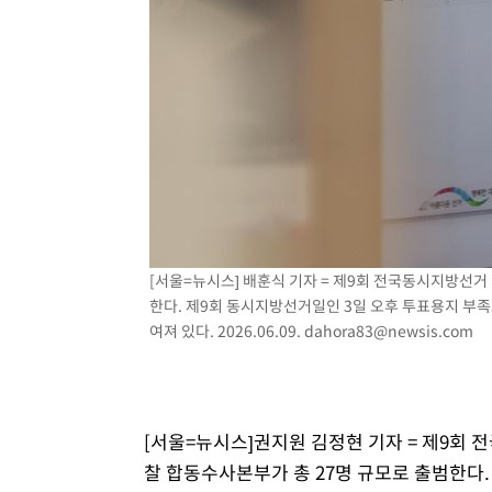
-7999초 전 >
민주 콩고 에볼라환자 4천명 돌파, 4053명 발생 1850명 
-7249초 전 >
[속보]'300억원대 사기 혐의' 차가원 대표 구속 송치
-6443초 전 >
"미 전국적 살모네라 식중독 원인은 멕시코산 할라피뇨"-- 
-4956초 전 >
[속보]경찰·노동부, HL만도 평택사업장 끼임 사망 관련 
-4837초 전 >
[속보]합수본, '투표율 허위 입력' 중앙·서울·경기도 선관위
압수수색
[서울=뉴시스] 배훈식 기자 = 제9회 전국동시지방선거
한다. 제9회 동시지방선거일인 3일 오후 투표용지 부
여져 있다. 2026.06.09.
dahora83@newsis.com
[서울=뉴시스]권지원 김정현 기자 = 제9회 
찰 합동수사본부가 총 27명 규모로 출범한다.