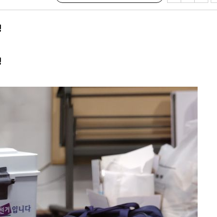
 등 9곳
요 선제 대
성
단
범
무'
팅
 마쳐
부장 기소
"
협회
 교수…이
 절차 개시
액