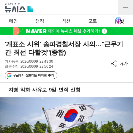
메인
랭킹
섹션
포토
'개표소 시위' 송파경찰서장 사의…"근무기
간 최선 다할것"(종합)
기사등록
2026/06/09 22:43:30
가
가
최종수정
2026/06/09 22:56:24
구글에서 선호하는 매체로 추가
지병 악화 사유로 9일 면직 신청