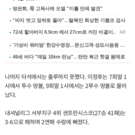
방은희, 母 고독사에 오열 "이틀 만에 발견"
"바지 벗고 앞뒤로 돌아"…탈북민 회상한 기쁨조 검사
'가성비 워터밤' 한강수영장…문신고객·성묘사음원 민원
46세 바다 "매일 10km 런닝"…탄탄 복근 핫걸 몸매로
나머지 타석에서는 출루하지 못했다. 이정후는 7회말 1
사에서 투수 땅볼, 9회말 1사에서는 2루수 땅볼로 물러
났다.
내셔널리그 서부지구 4위 샌프란시스코(27승 41패)는
3-6으로 패하며 2연패 수렁에 빠졌다.