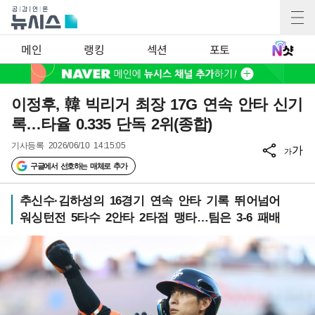
메인
랭킹
섹션
포토
이정후, 韓 빅리거 최장 17G 연속 안타 신기
록…타율 0.335 단독 2위(종합)
기사등록
2026/06/10 14:15:05
가
가
구글에서 선호하는 매체로 추가
추신수·김하성의 16경기 연속 안타 기록 뛰어넘어
워싱턴전 5타수 2안타 2타점 맹타…팀은 3-6 패배