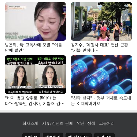
방은희, 母 고독사에 오열 "이틀
김지수, '여행사 대표' 변신 근황
만에 발견"
"가볼 만하니…"
"바지 벗고 앞뒤로 돌아야 했
"신약 찾자"…정부 과제로 속도내
다"…탈북민 김서아, 기쁨조 검사
는 K-제약바이오
수치심 회상
회사소개
제휴/컨텐츠 판매
약관·정책
고충처리