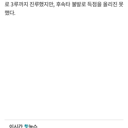
로 3루까지 진루했지만, 후속타 불발로 득점을 올리진 못
했다.
이시간
핫
뉴스