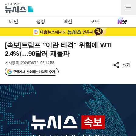
메인
랭킹
섹션
포토
[속보]트럼프 "이란 타격" 위협에 WTI
2.4%↑…90달러 재돌파
기사등록
2026/06/11 05:14:58
가
가
구글에서 선호하는 매체로 추가