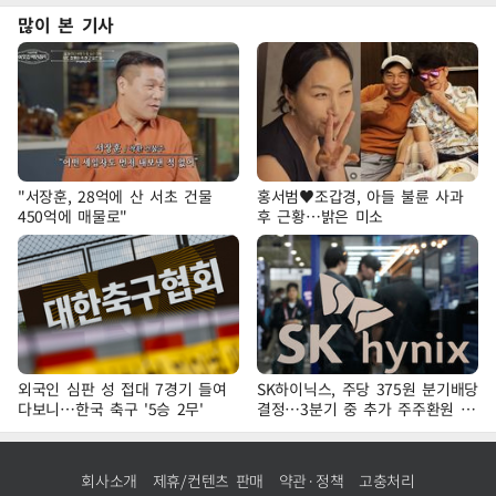
많이 본 기사
"서장훈, 28억에 산 서초 건물
홍서범♥조갑경, 아들 불륜 사과
450억에 매물로"
후 근황…밝은 미소
외국인 심판 성 접대 7경기 들여
SK하이닉스, 주당 375원 분기배당
다보니…한국 축구 '5승 2무'
결정…3분기 중 추가 주주환원 발
표
회사소개
제휴/컨텐츠 판매
약관·정책
고충처리