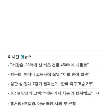
이시간
핫
뉴스
"서장훈, 28억에 산 서초 건물 450억에 매물로"
방은희, 어머니 고독사에 오열 "이틀 만에 발견"
심판 성 접대 7경기 결과는?…한국 축구 '5승 2무'
홍서범♥조갑경, 아들 불륜 사과 후 근황