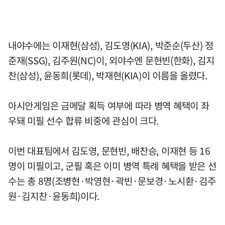
내야수에는 이재현(삼성), 김도영(KIA), 박준순(두산) 정
준재(SSG), 김주원(NC)이, 외야수엔 문현빈(한화), 김지
찬(삼성), 윤동희(롯데), 박재현(KIA)이 이름을 올렸다.
아시안게임은 금메달 획득 여부에 따라 병역 혜택이 좌
우돼 미필 선수 합류 비중에 관심이 크다.
이번 대표팀에서 김도영, 문현빈, 배찬승, 이재현 등 16
명이 미필이고, 군필 혹은 이미 병역 특례 혜택을 받은 선
수는 총 8명(조병현·박영현·곽빈·문보경·노시환·김주
원·김지찬·윤동희)이다.