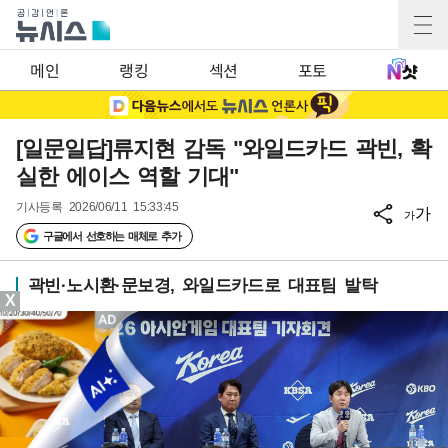
메인
랭킹
섹션
포토
[일문일답]류지현 감독 "와일드카드 곽빈, 확
실한 에이스 역할 기대"
기사등록
2026/06/11 15:33:45
가
가
구글에서 선호하는 매체로 추가
곽빈·노시환·문보경, 와일드카드로 대표팀 발탁
X