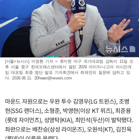
[서울=뉴시스] 이영환 기자 = 류지현 야구 국가대표팀 감독이 11일 오
후 서울 중구 한국프레스센터에서 열린 2026 아이치-나고야 아시안게
임 대표팀 최종 명단 발표 기자회견에서 취재진의 질문에 답하고 있
다. 2026.06.11.
20hwan@newsis.com
마운드 자원으로는 우완 투수 김영우(LG 트윈스), 조병
현(SSG 랜더스), 소형준, 박영현(이상 KT 위즈), 최준용
(롯데 자이언츠), 성영탁(KIA), 최민석(두산)이 발탁됐다.
좌완으로는 배찬승(삼성 라이온즈), 오원석(KT), 김진욱
(롯데)이 이름을 올렸다.