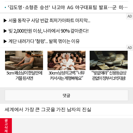
'김도영·소형준 승선' 나고야 AG 야구대표팀 발표…군 미필 16명 합류(종합)
댓글
광
고
삭
제