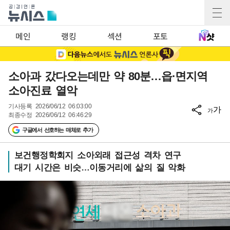
메인
랭킹
섹션
포토
소아과 갔다오는데만 약 80분…읍·면지역
소아진료 열악
기사등록
2026/06/12 06:03:00
가
가
최종수정
2026/06/12 06:46:29
구글에서 선호하는 매체로 추가
보건행정학회지 소아외래 접근성 격차 연구
대기 시간은 비슷…이동거리에 삶의 질 악화