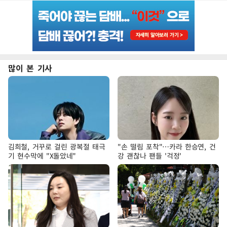
많이 본 기사
김희철, 거꾸로 걸린 광복절 태극
"손 떨림 포착"…카라 한승연, 건
기 현수막에 "X돌았네"
강 괜찮나 팬들 '걱정'