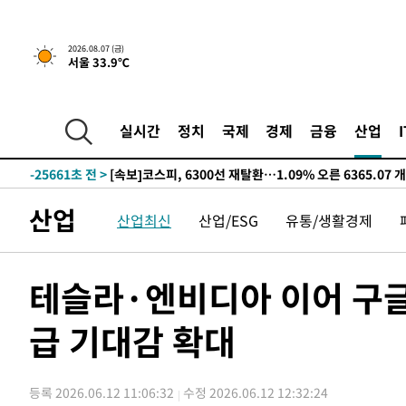
-27762초 전 >
"미 전국적 살모네라 식중독 원인은 멕시코산 할라피뇨"--
-26275초 전 >
[속보]경찰·노동부, HL만도 평택사업장 끼임 사망 관련
2026.08.07 (금)
서울 33.9℃
-26156초 전 >
[속보]합수본, '투표율 허위 입력' 중앙·서울·경기도 선관
압수수색
-25911초 전 >
[속보]원·달러 환율, 오전 9시 1423.8원
-25707초 전 >
[속보]삼성전자·SK하이닉스 동반 강보합…1%대 상승 
실시간
정치
국제
경제
금융
산업
-25693초 전 >
[속보]코스닥, 5.95포인트(0.74%) 상승한 807.62개장
-25661초 전 >
[속보]코스피, 6300선 재탈환…1.09% 오른 6365.07 
-22826초 전 >
시리아 다마스쿠스 교외에서 미니버스 폭발.. 14명 부상, 
산업
산업최신
산업/ESG
유통/생활경제
태
-22124초 전 >
입추에도 극한더위…서울 낮 39도 '폭염중대경보'
-17088초 전 >
이란, 호르무즈서 "적국 목표물들"과 대치로 남부 케슘섬
례 큰 폭발음
-15803초 전 >
[속보]美, 폴리실리콘 수입 규제…파생제품 15% 관세, 1
테슬라·엔비디아 이어 구글
발효
-13954초 전 >
[속보]트럼프, 美 원정출산 금지 행정명령 서명
급 기대감 확대
-11654초 전 >
[속보] 뉴욕증시, 일제 하락 마감…나스닥 0.06%↓
-29338초 전 >
민주 콩고 에볼라환자 4천명 돌파, 4053명 발생 1850명
-28588초 전 >
[속보]'300억원대 사기 혐의' 차가원 대표 구속 송치
등록 2026.06.12 11:06:32
수정 2026.06.12 12:32:24
-27782초 전 >
"미 전국적 살모네라 식중독 원인은 멕시코산 할라피뇨"--