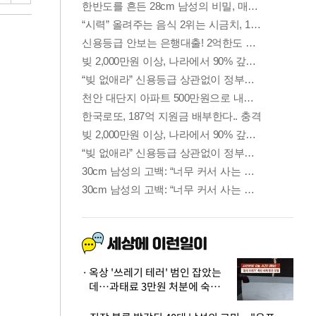
옥상 '쓰레기 테러' 범인 잡았는
데…과태료 3만원 처분에 숙박업
주 허탈