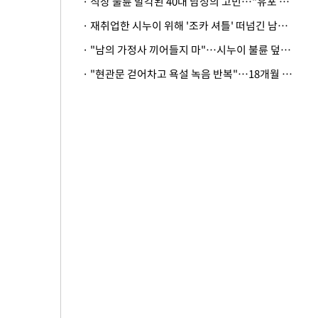
· 직장 불륜 발각된 40대 남성의 고민…"유포 동료 명예훼손·협박죄 고소 가능할까"
· 재취업한 시누이 위해 '조카 셔틀' 떠넘긴 남편…아내 "난 못한다"
· "남의 가정사 끼어들지 마"…시누이 불륜 덮으려는 남편에 억울한 아내
· "현관문 걷어차고 욕설 녹음 반복"…18개월 아기 키우는 집 뒤흔든 '앞집의 비극'