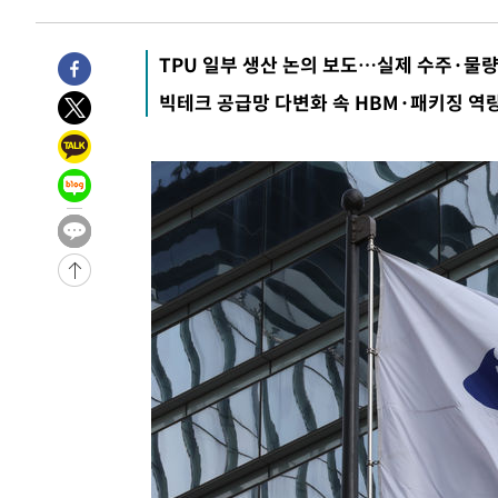
-26295초 전 >
[속보]경찰·노동부, HL만도 평택사업장 끼임 사망 관련
-26176초 전 >
[속보]합수본, '투표율 허위 입력' 중앙·서울·경기도 선관
TPU 일부 생산 논의 보도…실제 수주·물
압수수색
-25931초 전 >
[속보]원·달러 환율, 오전 9시 1423.8원
빅테크 공급망 다변화 속 HBM·패키징 역
-25727초 전 >
[속보]삼성전자·SK하이닉스 동반 강보합…1%대 상승 
-25713초 전 >
[속보]코스닥, 5.95포인트(0.74%) 상승한 807.62개장
-25681초 전 >
[속보]코스피, 6300선 재탈환…1.09% 오른 6365.07 
-22846초 전 >
시리아 다마스쿠스 교외에서 미니버스 폭발.. 14명 부상, 
태
-22144초 전 >
입추에도 극한더위…서울 낮 39도 '폭염중대경보'
-17108초 전 >
이란, 호르무즈서 "적국 목표물들"과 대치로 남부 케슘섬
례 큰 폭발음
-15823초 전 >
[속보]美, 폴리실리콘 수입 규제…파생제품 15% 관세, 1
발효
-13974초 전 >
[속보]트럼프, 美 원정출산 금지 행정명령 서명
-11674초 전 >
[속보] 뉴욕증시, 일제 하락 마감…나스닥 0.06%↓