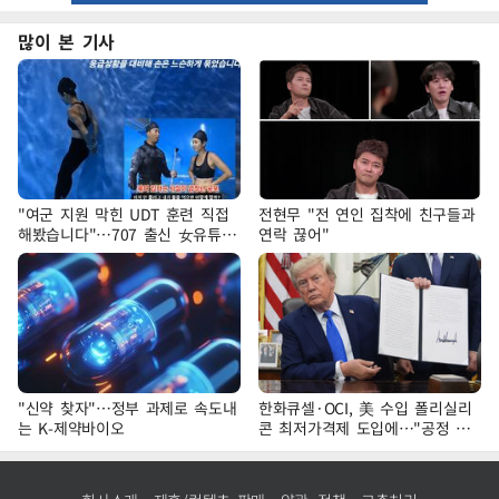
많이 본 기사
"여군 지원 막힌 UDT 훈련 직접
전현무 "전 연인 집착에 친구들과
해봤습니다"…707 출신 女유튜버
연락 끊어"
'완벽 소화'
"신약 찾자"…정부 과제로 속도내
한화큐셀·OCI, 美 수입 폴리실리
는 K-제약바이오
콘 최저가격제 도입에…"공정 경
쟁·수익성 개선 환영"