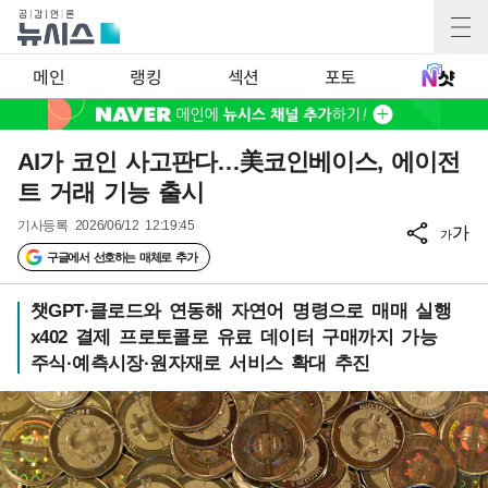
메인
랭킹
섹션
포토
AI가 코인 사고판다…美코인베이스, 에이전
트 거래 기능 출시
기사등록
2026/06/12 12:19:45
가
가
구글에서 선호하는 매체로 추가
챗GPT·클로드와 연동해 자연어 명령으로 매매 실행
x402 결제 프로토콜로 유료 데이터 구매까지 가능
주식·예측시장·원자재로 서비스 확대 추진