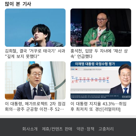
많이 본 기사
김희철, 결국 '거꾸로 태극기' 사과
홍석천, 입양 두 자녀에 '재산 상
"깊게 보지 못했다"
속' 언급했다
이 대통령, 메가프로젝트 2차 점검
이 대통령 지지율 43.3%…취임
회의…광주 군공항 이전·주 52시
후 최저치 또 경신[리얼미터]
간 예외 등 논의
회사소개
제휴/컨텐츠 판매
약관·정책
고충처리