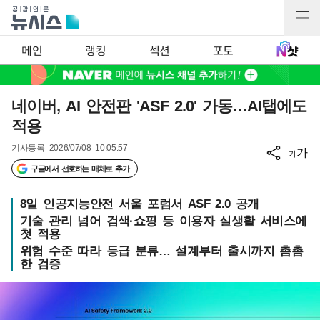
메인
랭킹
섹션
포토
네이버, AI 안전판 'ASF 2.0' 가동…AI탭에도
적용
기사등록
2026/07/08 10:05:57
가
가
구글에서 선호하는 매체로 추가
8일 인공지능안전 서울 포럼서 ASF 2.0 공개
기술 관리 넘어 검색·쇼핑 등 이용자 실생활 서비스에
첫 적용
위험 수준 따라 등급 분류… 설계부터 출시까지 촘촘
한 검증