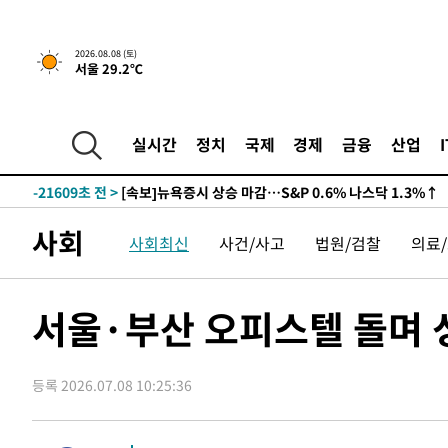
2026.08.08 (토)
서울 29.2℃
-21609초 전 >
[속보]뉴욕증시 상승 마감…S&P 0.6% 나스닥 1.3%↑
실시간
정치
국제
경제
금융
산업
-28483초 전 >
'최고 37도' 폭염 지속…강원동해안 최대 150㎜ 비
-21609초 전 >
[속보]뉴욕증시 상승 마감…S&P 0.6% 나스닥 1.3%↑
-28483초 전 >
'최고 37도' 폭염 지속…강원동해안 최대 150㎜ 비
사회
사회최신
사건/사고
법원/검찰
의료
-21609초 전 >
[속보]뉴욕증시 상승 마감…S&P 0.6% 나스닥 1.3%↑
서울·부산 오피스텔 돌며 
등록 2026.07.08 10:25:36