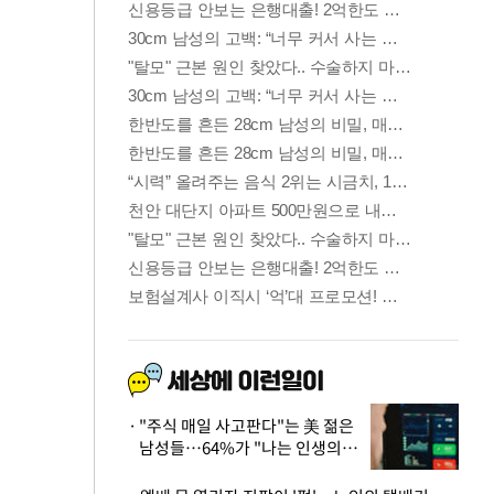
"주식 매일 사고판다"는 美 젊은
남성들…64%가 "나는 인생의
패배자“