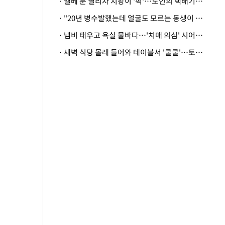
· 엘베 문 열리자 지팡이 '퍽'…노인의 택배기사 폭행 이유
· "20년 병수발했는데 얼굴도 모르는 동생이 유산 절반을"…배다른 형제 상속권 있을까
· 냄비 태우고 욕실 물바다…'치매 의심' 시어머니 검사 권유했다가 '날벼락'
· 새벽 식당 몰래 들어와 테이블서 '쿨쿨'…토사물 남기고 사라진 남성