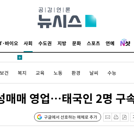
IT·바이오
사회
수도권
지방
문화
스포츠
연예
/보건
복지
교육
노동
환경
날씨
수능
성매매 영업…태국인 2명 구
구글에서 선호하는 매체로 추가