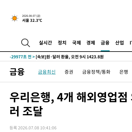
2026.08.07 (금)
서울 32.3℃
-15720초 전 >
[속보] 뉴욕증시, 일제 하락 마감…나스닥 0.06%↓
-31828초 전 >
"미 전국적 살모네라 식중독 원인은 멕시코산 할라피뇨"--
-30341초 전 >
[속보]경찰·노동부, HL만도 평택사업장 끼임 사망 관련
실시간
정치
국제
경제
금융
산업
-30222초 전 >
[속보]합수본, '투표율 허위 입력' 중앙·서울·경기도 선관
압수수색
-29977초 전 >
[속보]원·달러 환율, 오전 9시 1423.8원
-29773초 전 >
[속보]삼성전자·SK하이닉스 동반 강보합…1%대 상승 
금융
금융최신
증권
금융정책/통화
은행
-29759초 전 >
[속보]코스닥, 5.95포인트(0.74%) 상승한 807.62개장
-29727초 전 >
[속보]코스피, 6300선 재탈환…1.09% 오른 6365.07 
-26892초 전 >
시리아 다마스쿠스 교외에서 미니버스 폭발.. 14명 부상, 
우리은행, 4개 해외영업점
태
-26190초 전 >
입추에도 극한더위…서울 낮 39도 '폭염중대경보'
러 조달
-21154초 전 >
이란, 호르무즈서 "적국 목표물들"과 대치로 남부 케슘섬
례 큰 폭발음
-19869초 전 >
[속보]美, 폴리실리콘 수입 규제…파생제품 15% 관세, 1
발효
-18020초 전 >
[속보]트럼프, 美 원정출산 금지 행정명령 서명
등록 2026.07.08 10:41:06
-15720초 전 >
[속보] 뉴욕증시, 일제 하락 마감…나스닥 0.06%↓