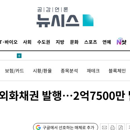
 CDC
 압수수색
IT·바이오
사회
수도권
지방
문화
스포츠
연예
위 등 9곳
출발
보험/카드
시황/환율
종목분석
재테크
블록체인
개장
3명은 중
 외화채권 발행…2억7500만
에서 두차
20일 후
구글에서 선호하는 매체로 추가