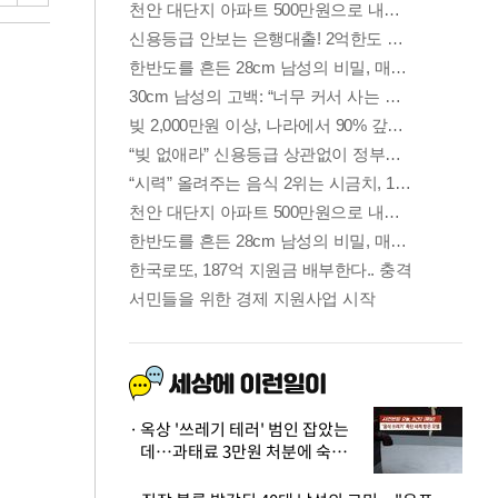
옥상 '쓰레기 테러' 범인 잡았는
데…과태료 3만원 처분에 숙박업
주 허탈