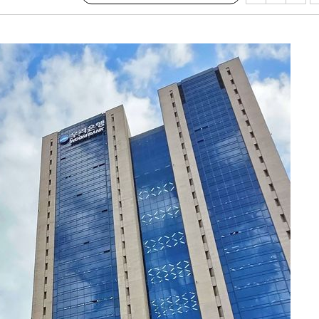
 CDC
 압수수색
위 등 9곳
출발
개장
3명은 중
에서 두차
20일 후