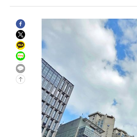
-31828초 전 >
"미 전국적 살모네라 식중독 원인은 멕시코산 할라피뇨"--
-30341초 전 >
[속보]경찰·노동부, HL만도 평택사업장 끼임 사망 관련
-30222초 전 >
[속보]합수본, '투표율 허위 입력' 중앙·서울·경기도 선관
압수수색
-29977초 전 >
[속보]원·달러 환율, 오전 9시 1423.8원
-29773초 전 >
[속보]삼성전자·SK하이닉스 동반 강보합…1%대 상승 
-29759초 전 >
[속보]코스닥, 5.95포인트(0.74%) 상승한 807.62개장
-29727초 전 >
[속보]코스피, 6300선 재탈환…1.09% 오른 6365.07 
-26892초 전 >
시리아 다마스쿠스 교외에서 미니버스 폭발.. 14명 부상, 
태
-26190초 전 >
입추에도 극한더위…서울 낮 39도 '폭염중대경보'
-21154초 전 >
이란, 호르무즈서 "적국 목표물들"과 대치로 남부 케슘섬
례 큰 폭발음
-19869초 전 >
[속보]美, 폴리실리콘 수입 규제…파생제품 15% 관세, 1
발효
-18020초 전 >
[속보]트럼프, 美 원정출산 금지 행정명령 서명
-15720초 전 >
[속보] 뉴욕증시, 일제 하락 마감…나스닥 0.06%↓