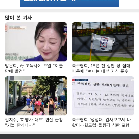
많이 본 기사
방은희, 母 고독사에 오열 "이틀
축구협회, 15년 전 심판 성 접대
만에 발견"
파문에 "현재는 내부 지침 준수"
김지수, '여행사 대표' 변신 근황
축구협회 '성접대' 감사보고서 나
"가볼 만하니…"
왔다…월드컵·올림픽 심판 포함