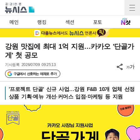
메인
랭킹
섹션
포토
강원 맛집에 최대 1억 지원…카카오 '단골가
게' 첫 공모
기사등록
2026/07/09 09:25:13
가
가
구글에서 선호하는 매체로 추가
'프로젝트 단골' 신규 사업…강원 F&B 10개 업체 선정
상품 기획·메뉴 개선·커머스 입점·마케팅 등 지원