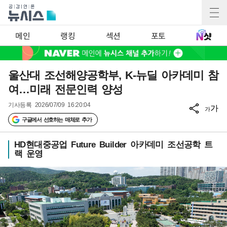
메인
랭킹
섹션
포토
울산대 조선해양공학부, K-뉴딜 아카데미 참
여…미래 전문인력 양성
기사등록
2026/07/09 16:20:04
가
가
구글에서 선호하는 매체로 추가
HD현대중공업 Future Builder 아카데미 조선공학 트
랙 운영