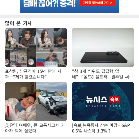
많이 본 기사
표창원, 남규리에 15년 만에 사
"창 3개 띄워도 답답함 없
과…"제가 틀렸습니다"
네"…'폴드8 울트라', 일주일 써보
니
英유명 여배우, 큰 교통사고서 기
[속보]뉴욕증시 상승 마감…S&P
아차 덕에 살았다
0.6% 나스닥 1.3%↑