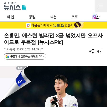
메인
랭킹
섹션
포토
손흥민, 애스턴 빌라전 3골 넣었지만 오프사
이드로 무득점 [뉴시스Pic]
기사등록
2023/11/27 14:59:17
가
가
구글에서 선호하는 매체로 추가