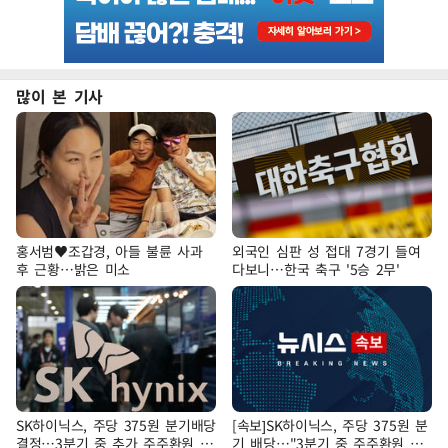
많이 본 기사
홍서범♥조갑경, 아들 불륜 사과
외국인 심판 성 접대 7경기 들여
후 근황…밝은 미소
다보니…한국 축구 '5승 2무'
SK하이닉스, 주당 375원 분기배당
[속보]SK하이닉스, 주당 375원 분
결정…3분기 중 추가 주주환원 발
기 배당…"3분기 중 주주환원 방