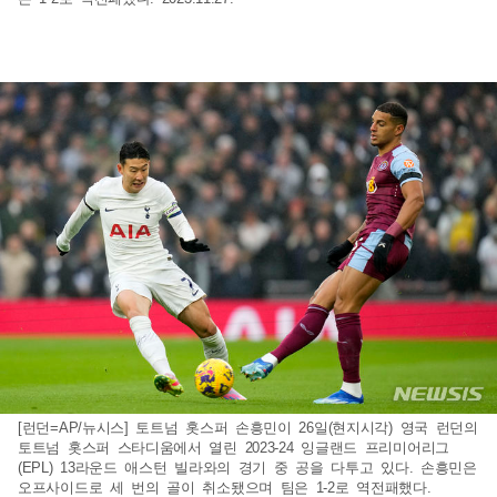
[런던=AP/뉴시스] 토트넘 홋스퍼 손흥민이 26일(현지시각) 영국 런던의
토트넘 홋스퍼 스타디움에서 열린 2023-24 잉글랜드 프리미어리그
(EPL) 13라운드 애스턴 빌라와의 경기 중 공을 다투고 있다. 손흥민은
오프사이드로 세 번의 골이 취소됐으며 팀은 1-2로 역전패했다.