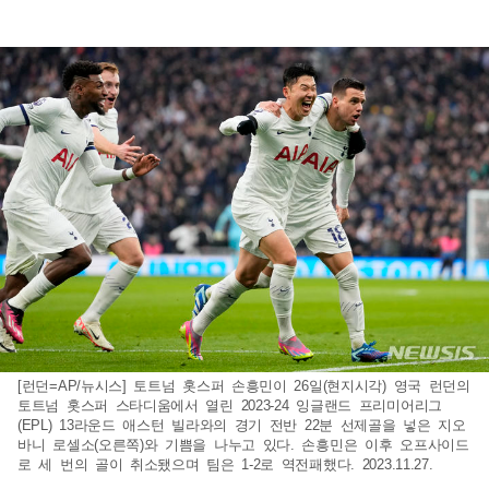
[런던=AP/뉴시스] 토트넘 홋스퍼 손흥민이 26일(현지시각) 영국 런던의
토트넘 홋스퍼 스타디움에서 열린 2023-24 잉글랜드 프리미어리그
(EPL) 13라운드 애스턴 빌라와의 경기 전반 22분 선제골을 넣은 지오
바니 로셀소(오른쪽)와 기쁨을 나누고 있다. 손흥민은 이후 오프사이드
로 세 번의 골이 취소됐으며 팀은 1-2로 역전패했다. 2023.11.27.