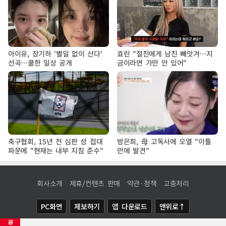
아이유, 장기하 '별일 없이 산다'
효린 "절친에게 남친 빼앗겨…지
선곡…쿨한 일상 공개
금이라면 가만 안 있어"
축구협회, 15년 전 심판 성 접대
방은희, 母 고독사에 오열 "이틀
파문에 "현재는 내부 지침 준수"
만에 발견"
회사소개
제휴/컨텐츠 판매
약관·정책
고충처리
PC화면
제보하기
앱 다운로드
맨위로↑
광