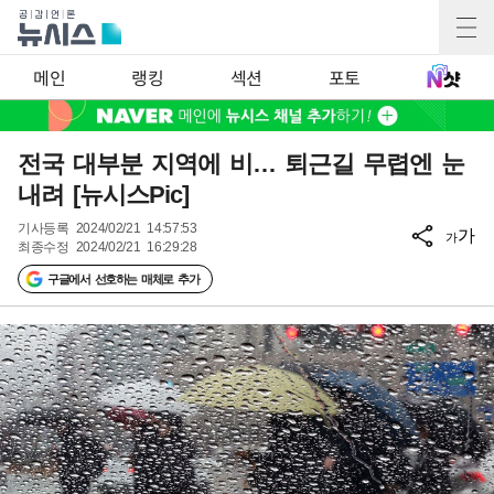
메인
랭킹
섹션
포토
전국 대부분 지역에 비… 퇴근길 무렵엔 눈
내려 [뉴시스Pic]
기사등록
2024/02/21 14:57:53
가
가
최종수정
2024/02/21 16:29:28
구글에서 선호하는 매체로 추가