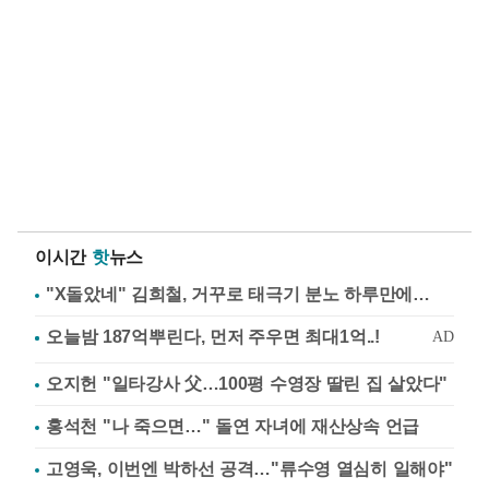
이시간
핫
뉴스
"X돌았네" 김희철, 거꾸로 태극기 분노 하루만에…
오지헌 "일타강사 父…100평 수영장 딸린 집 살았다"
홍석천 "나 죽으면…" 돌연 자녀에 재산상속 언급
고영욱, 이번엔 박하선 공격…"류수영 열심히 일해야"