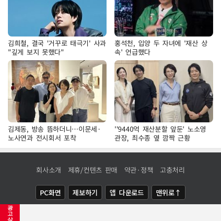
김희철, 결국 '거꾸로 태극기' 사과
홍석천, 입양 두 자녀에 '재산 상
"깊게 보지 못했다"
속' 언급했다
김제동, 방송 뜸하더니…이문세·
''9440억 재산분할 앞둔' 노소영
노사연과 전시회서 포착
관장, 최수종 옆 깜짝 근황
회사소개
제휴/컨텐츠 판매
약관·정책
고충처리
PC화면
제보하기
앱 다운로드
맨위로↑
광
COPYRIGHTⓒ
NEWSIS
ALL RIGHTS RESERVED.
고
삭