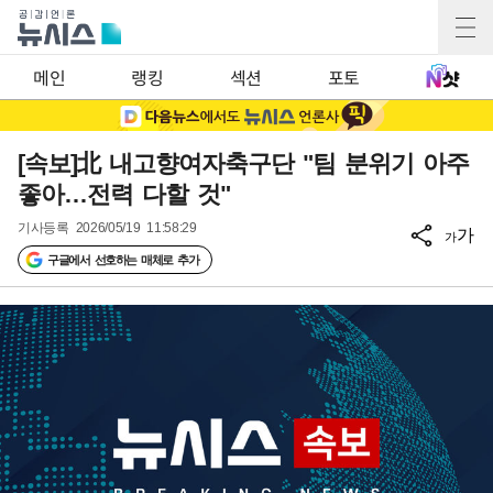
메인
랭킹
섹션
포토
[속보]北 내고향여자축구단 "팀 분위기 아주
좋아…전력 다할 것"
기사등록
2026/05/19 11:58:29
가
가
구글에서 선호하는 매체로 추가