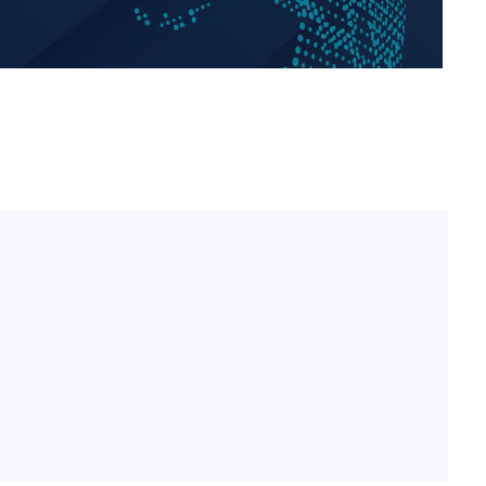
한정수 "황정민 선배만 피
1
해…떳떳하면 신분 공개하
0.30%
LAFC 손흥민, 리그스컵 
2
 차에 첫
격…득점포 재가동 도전
'
이강인, 오늘 서울서 AT
3
(종합)
식…'전례 없는 특급대우'
제니, 동거 여부 물음에 
4
대우'
웃음
'온도차'
'여긴 20도, 저긴 50도
5
폭염 저감시설 '온도차'
 밝혀
발로 부상
사우디 남서부 아람코 자
6
손흥민, 68분 뛰고 2경기 
7
카에 1-0 승리(종합)