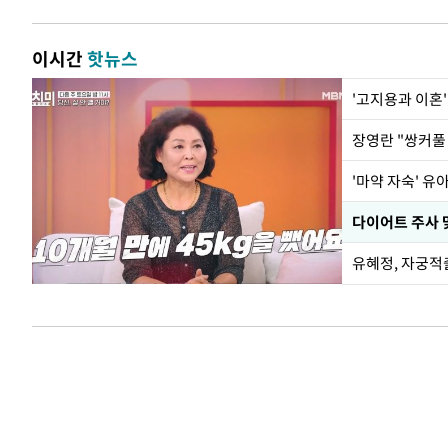
이시간
핫뉴스
'고지용과 이혼'
'마약 자숙' 유
유혜정, 자궁적