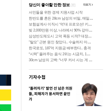
기자수첩
'돌려차기' 발언 선 넘은 의원
들, 피해자가 용서하면 끝인
가