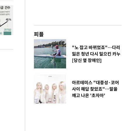
피플
"노 잡고 바뀌었죠"…다리
잃은 청년 다시 일으킨 카누
[당신 옆 장애인]
아르테미스 "대중성·코어
사이 해답 찾았죠"…알을
깨고 나온 '초자아'