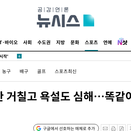
발로 부상
되길"
IT·바이오
사회
수도권
지방
문화
스포츠
연예
시작'
승리…정청래
농구
배구
골프
스포츠최신
청래
청래 승리
7%·정청래
북한 거칠고 욕설도 심해…똑같
2%·김민석
0.30%
 차에 첫
구글에서 선호하는 매체로 추가
'