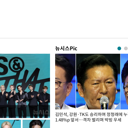
뉴시스Pic
 드러난 홍제천…물고기 떼죽음
김민석, 강원·TK도 승리하며 정청래에 
1.48%p 앞서…격차 벌리며 박빙 우세