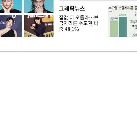
그래픽뉴스
집값 더 오를라…보
금자리론 수도권 비
중 48.1%