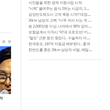
누적
용산·강남·서초 유휴부지까지…세제 이은 '영끌'
폭염 속 주말 풍
공급대책 윤곽