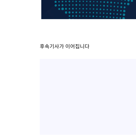
46.35%
-21332초 전 >
[속보]與 당대표 경선, 강원 권리당원 투표 김민석 승리…5
득표
-19250초 전 >
"일본축구협회, 대한축구협회 성 접대 의혹 심판 조사"
-11892초 전 >
[속보]장은수, KLPGA 제주삼다수 역전 우승…데뷔 10년
정상
-7257초 전 >
"얼마나 더웠으면"…안동 물길공원서 헤엄친 구렁이 '소동
-7184초 전 >
손흥민, 68분 뛰고 2경기 침묵…LAFC, 톨루카에 1-0 승리
후속기사가 이어집니다
-6456초 전 >
'2경기 연속 침묵' 손흥민, 톨루카전 68분만 뛰고 슈팅 0개
-5208초 전 >
이강인, 오늘 서울서 AT마드리드 입단식…'전례 없는 특급
2시간 전 >
'여긴 20도, 저긴 50도'…열화상 카메라로 본 폭염 저감시설 
2시간 전 >
콜롬비아 신임 우파 대통령 취임 하루만에 차량폭탄 폭발 사건
4시간 전 >
튀르키예 외무장관, "메카 3국 방위협정은 이란이 목표 아냐 "
4시간 전 >
이군이 불법 군시설 건설한 레바논 남부에서 레바논군 3명 폭