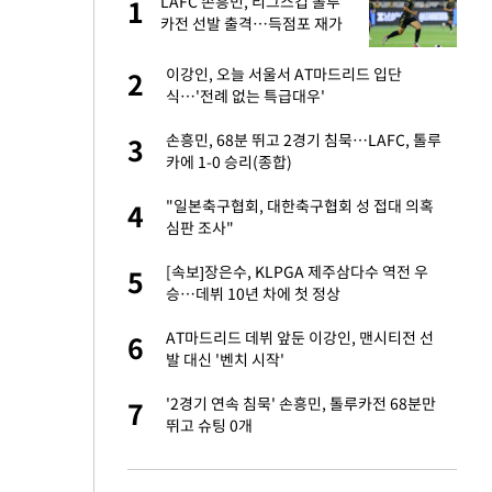
LAFC 손흥민, 리그스컵 톨루
1
1
라"
카전 선발 출격…득점포 재가
동 도전
톨루카전 선발 출
이강인, 오늘 서울서 AT마드리드 입단
2
2
식…'전례 없는 특급대우'
마드리드 입단
손흥민, 68분 뛰고 2경기 침묵…LAFC, 톨루
3
3
카에 1-0 승리(종합)
"여기까지만 하자"
"일본축구협회, 대한축구협회 성 접대 의혹
4
4
심판 조사"
'…열화상 카메라로 본
[속보]장은수, KLPGA 제주삼다수 역전 우
5
5
승…데뷔 10년 차에 첫 정상
잔 정유시설서 화재
AT마드리드 데뷔 앞둔 이강인, 맨시티전 선
6
6
발 대신 '벤치 시작'
침묵…LAFC, 톨루
'2경기 연속 침묵' 손흥민, 톨루카전 68분만
7
7
뛰고 슈팅 0개