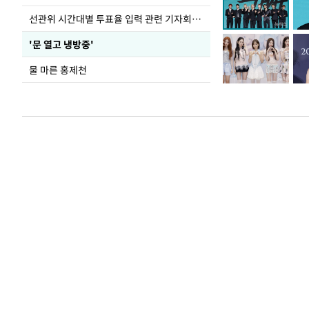
선관위 시간대별 투표율 입력 관련 기자회견하는 주진우 의원
'문 열고 냉방중'
물 마른 홍제천