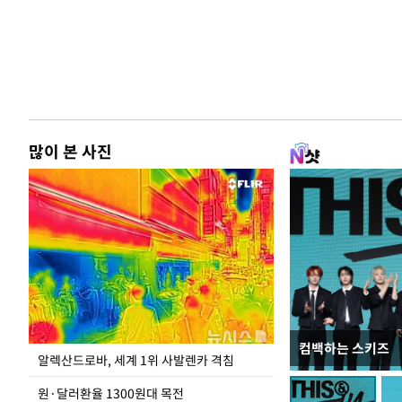
많이 본 사진
컴백하는 스키즈
극한 폭염에 바닥
알렉산드로바, 세계 1위 사발렌카 격침
도
원·달러환율 1300원대 목전