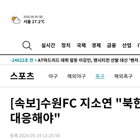
2026.08.09 (일)
서울 27.2℃
4시간 전 >
이군이 불법 군시설 건설한 레바논 남부에서 레바논군 3명 폭
-31084초 전 >
네타냐후, 트럼프의 가자 평화 2차 15개조 평화안 '거부'
-27680초 전 >
이강인 ATM 입단식에 '상암벌 들썩'…"세계적인 선수 
실시간
정치
국제
경제
금융
산업
-26676초 전 >
태풍 돌핀, 중 저장성 타이저우시 해안에 상륙 (1보)
-24022초 전 >
AT마드리드 데뷔 앞둔 이강인, 맨시티전 선발 대신 '벤치 
-22652초 전 >
[속보]與 강원·TK 당원투표 합산 김민석 48.54%로 
스포츠
야구
해외야구
축구
해외축구
44.40%
-21986초 전 >
與 강원·TK 당원투표 합산 김민석 46.01%로 승리…정
44.53%
-21826초 전 >
[속보]與전대 권리당원투표…강원·경북 김민석, 대구 정
-21633초 전 >
[속보]與 당대표 경선, 경북 권리당원 투표 김민석 47.3
[속보]수원FC 지소연 "
45.71%
-21535초 전 >
[속보]與 당대표 경선, 대구 권리당원 투표 정청래 47.8
46.35%
대응해야"
-21332초 전 >
[속보]與 당대표 경선, 강원 권리당원 투표 김민석 승리…5
득표
-19250초 전 >
"일본축구협회, 대한축구협회 성 접대 의혹 심판 조사"
-11892초 전 >
[속보]장은수, KLPGA 제주삼다수 역전 우승…데뷔 10년
등록 2026.05.19 12:25:50
정상
-7257초 전 >
"얼마나 더웠으면"…안동 물길공원서 헤엄친 구렁이 '소동