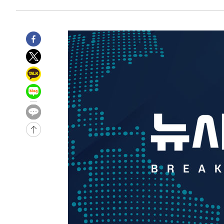
-7184초 전 >
손흥민, 68분 뛰고 2경기 침묵…LAFC, 톨루카에 1-0 승리
-6456초 전 >
'2경기 연속 침묵' 손흥민, 톨루카전 68분만 뛰고 슈팅 0개
-5208초 전 >
이강인, 오늘 서울서 AT마드리드 입단식…'전례 없는 특급
2시간 전 >
'여긴 20도, 저긴 50도'…열화상 카메라로 본 폭염 저감시설 
2시간 전 >
콜롬비아 신임 우파 대통령 취임 하루만에 차량폭탄 폭발 사건
4시간 전 >
튀르키예 외무장관, "메카 3국 방위협정은 이란이 목표 아냐 "
4시간 전 >
이군이 불법 군시설 건설한 레바논 남부에서 레바논군 3명 폭
-31084초 전 >
네타냐후, 트럼프의 가자 평화 2차 15개조 평화안 '거부'
-27680초 전 >
이강인 ATM 입단식에 '상암벌 들썩'…"세계적인 선수 
-26676초 전 >
태풍 돌핀, 중 저장성 타이저우시 해안에 상륙 (1보)
-24022초 전 >
AT마드리드 데뷔 앞둔 이강인, 맨시티전 선발 대신 '벤치 
-22652초 전 >
[속보]與 강원·TK 당원투표 합산 김민석 48.54%로 
44.40%
-21986초 전 >
與 강원·TK 당원투표 합산 김민석 46.01%로 승리…정
44.53%
-21826초 전 >
[속보]與전대 권리당원투표…강원·경북 김민석, 대구 정
-21633초 전 >
[속보]與 당대표 경선, 경북 권리당원 투표 김민석 47.3
45.71%
-21535초 전 >
[속보]與 당대표 경선, 대구 권리당원 투표 정청래 47.8