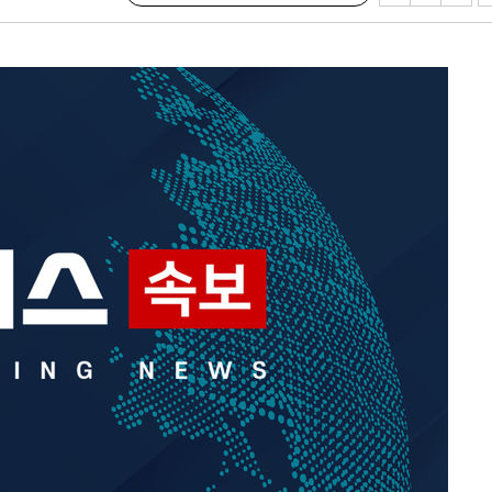
(종합)
대우'
'온도차'
 밝혀
발로 부상
되길"
시작'
승리…정청래
청래
청래 승리
7%·정청래
2%·김민석