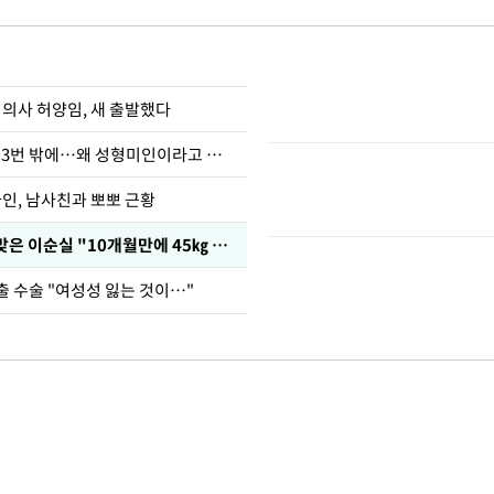
 의사 허양임, 새 출발했다
장영란 "쌍커풀 3번 밖에…왜 성형미인이라고 하냐"
아인, 남사친과 뽀뽀 근황
다이어트 주사 맞은 이순실 "10개월만에 45㎏ 감량"
출 수술 "여성성 잃는 것이…"