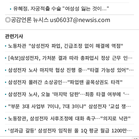
유혜정, 자궁적출 수술 "여성성 잃는 것이…"
◎공감언론 뉴시스
us06037@newsis.com
관련기사
노동차관 "삼성전자 파업, 긴급조정 없이 해결에 역점"
[속보]삼성전자, 가처분 결과 따라 총파업시 정상 근무 인원 7087명 통보
삼성전자 노사 마지막 협상 진행 중…"타결 가능성 있어"(종합)
삼성전자 몰려간 소상공인…"파업땐 골목상권도 타격"
삼성전자 노사, 오늘 '마지막 담판'…최종 타결 여부에 '촉각'
"부문 3대 사업부 7이냐, 7대 3이냐" 삼성전자 '교섭 쟁점' 떠오른 성과급 배분 비율
노동장관, 삼성전자 사후조정에 대화 촉구…"의지로 낙관"
'성과급 갈등' 삼성전자 임직원 올 1Q 평균 월급 1200만원선…"역대 최고 수준''