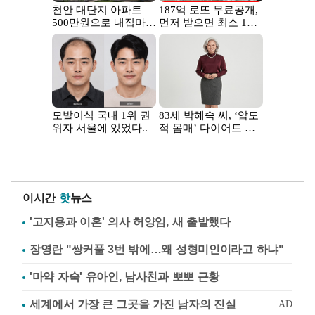
이시간
핫
뉴스
'고지용과 이혼' 의사 허양임, 새 출발했다
장영란 "쌍커풀 3번 밖에…왜 성형미인이라고 하냐"
'마약 자숙' 유아인, 남사친과 뽀뽀 근황