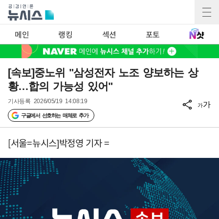
메인
랭킹
섹션
포토
[속보]중노위 "삼성전자 노조 양보하는 상
황…합의 가능성 있어"
기사등록
2026/05/19 14:08:19
가
가
구글에서 선호하는 매체로 추가
[서울=뉴시스]박정영 기자 =