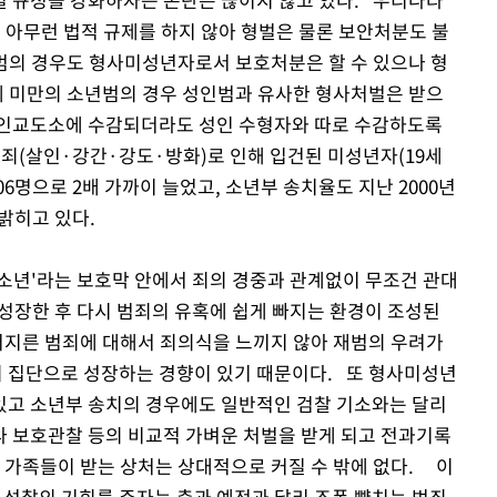
서 아무런 법적 규제를 하지 않아 형벌은 물론 보안처분도 불
소년범의 경우도 형사미성년자로서 보호처분은 할 수 있으나 형
9세 미만의 소년범의 경우 성인범과 유사한 형사처벌은 받으
성인교도소에 수감되더라도 성인 수형자와 따로 수감하도록
죄(살인·강간·강도·방화)로 인해 입건된 미성년자(19세
3106명으로 2배 가까이 늘었고, 소년부 송치율도 지난 2000년
고 밝히고 있다.
소년'라는 보호막 안에서 죄의 경중과 관계없이 무조건 관대
 성장한 후 다시 범죄의 유혹에 쉽게 빠지는 환경이 조성된
 저지른 범죄에 대해서 죄의식을 느끼지 않아 재범의 우려가
 집단으로 성장하는 경향이 있기 때문이다. 또 형사미성년
있고 소년부 송치의 경우에도 일반적인 검찰 기소와는 달리
 보호관찰 등의 비교적 가벼운 처벌을 받게 되고 전과기록
자 가족들이 받는 상처는 상대적으로 커질 수 밖에 없다. 이
성찰의 기회를 주자는 측과 예전과 달리 조폭 뺨치는 범죄