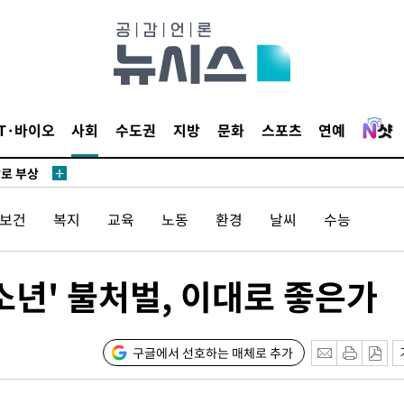
리(종합)
개
급대우'
설 '온도
사건
IT·바이오
사회
수도권
지방
문화
스포츠
연예
밝혀
발로 부상
 논의
/보건
복지
교육
노동
환경
날씨
수능
밀정보, 언
 있어”
법소년' 불처벌, 이대로 좋은가
 차에 첫
동'
리(종합)
구글에서 선호하는 매체로 추가
개
급대우'