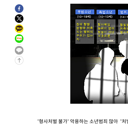
-6529초 전 >
'여긴 20도, 저긴 50도'…열화상 카메라로 본 폭염 저감시
차'
-6000초 전 >
콜롬비아 신임 우파 대통령 취임 하루만에 차량폭탄 폭발 
6분 전 >
튀르키예 외무장관, "메카 3국 방위협정은 이란이 목표 아냐 " 
53분 전 >
이군이 불법 군시설 건설한 레바논 남부에서 레바논군 3명 폭
1시간 전 >
[속보]美중부 사령관, 이스라엘 긴급방문 다중화된 전선 상황
2시간 전 >
美 국방부, 켄달 전 공군장관 보안허가 취소…“에어포스원 기
론 누출”
2시간 전 >
‘축구의 신’ 아르헨티나 축구 선수 메시의 부친 지병 별세
2시간 전 >
“美 이란전 무기 소진…북한과 분쟁시 주한 미군 취약해질 수
'형사처벌 불가' 악용하는 소년범죄 많아 '처벌