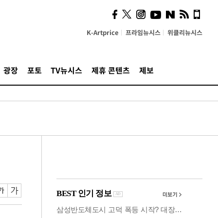
사이 해답 찾았죠"…알을
깨고 나온 '초자아'
K-Artprice
프라임뉴시스
위클리뉴시스
광장
포토
TV뉴시스
제휴 콘텐츠
제보