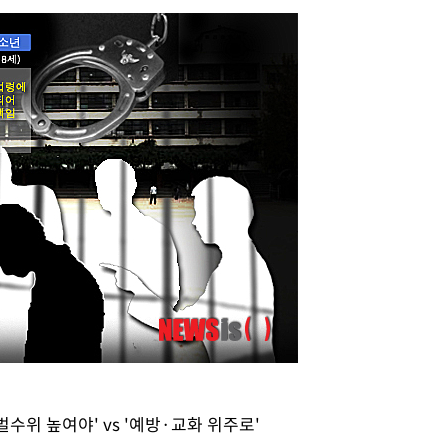
설 '온도
사건
밝혀
발로 부상
 논의
밀정보, 언
 있어”
수위 높여야' vs '예방·교화 위주로'