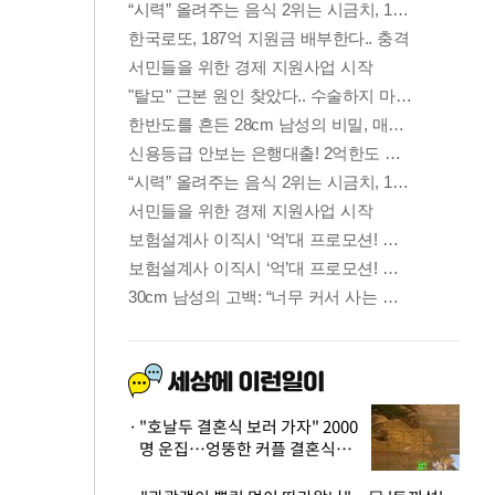
"호날두 결혼식 보러 가자" 2000
명 운집…엉뚱한 커플 결혼식에
'황당'