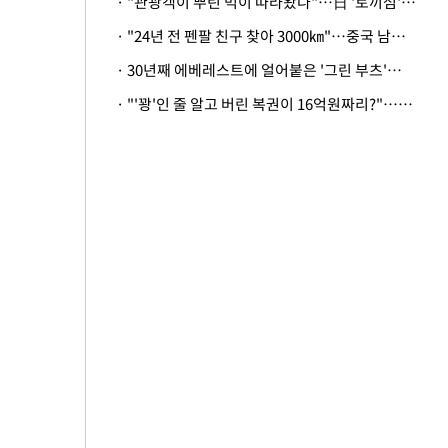
· "관광객이 뿌린 먹이 따라왔나"…日 '토끼섬' 멧돼지, 토끼까지 사냥
· "24년 전 펜팔 친구 찾아 3000㎞"…중국 남성 사연에 '뭉클'
· 30년째 에베레스트에 얼어붙은 '그린 부츠'…드디어 가족 품으로
· "'꽝'인 줄 알고 버린 복권이 16억원짜리?"…극적으로 되찾은 사연