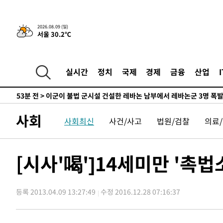
-21602초 전 >
손흥민, 68분 뛰고 2경기 침묵…LAFC, 톨루카에 1-0 승
-20874초 전 >
'2경기 연속 침묵' 손흥민, 톨루카전 68분만 뛰고 슈팅 0
2026.08.09 (일)
서울 30.2℃
-19626초 전 >
이강인, 오늘 서울서 AT마드리드 입단식…'전례 없는 특
-6508초 전 >
'여긴 20도, 저긴 50도'…열화상 카메라로 본 폭염 저감시
차'
-5979초 전 >
콜롬비아 신임 우파 대통령 취임 하루만에 차량폭탄 폭발 
실시간
정치
국제
경제
금융
산업
7분 전 >
튀르키예 외무장관, "메카 3국 방위협정은 이란이 목표 아냐 " 
53분 전 >
이군이 불법 군시설 건설한 레바논 남부에서 레바논군 3명 폭
1시간 전 >
[속보]美중부 사령관, 이스라엘 긴급방문 다중화된 전선 상황
사회
사회최신
사건/사고
법원/검찰
의료
2시간 전 >
美 국방부, 켄달 전 공군장관 보안허가 취소…“에어포스원 기
론 누출”
2시간 전 >
‘축구의 신’ 아르헨티나 축구 선수 메시의 부친 지병 별세
2시간 전 >
“美 이란전 무기 소진…북한과 분쟁시 주한 미군 취약해질 수
[시사'喝']14세미만 '촉
-26331초 전 >
[속보]장은수, KLPGA 제주삼다수 역전 우승…데뷔 10년
정상
-21696초 전 >
"얼마나 더웠으면"…안동 물길공원서 헤엄친 구렁이 '소
등록 2013.04.09 13:27:49
수정 2016.12.28 07:16:37
-21623초 전 >
손흥민, 68분 뛰고 2경기 침묵…LAFC, 톨루카에 1-0 승
-20895초 전 >
'2경기 연속 침묵' 손흥민, 톨루카전 68분만 뛰고 슈팅 0
-19647초 전 >
이강인, 오늘 서울서 AT마드리드 입단식…'전례 없는 특