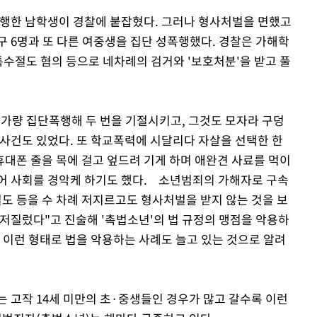
폭행한 남학생이 경찰에 붙잡혔다. 그러나 형사처벌을 면했고
구 6명과 또 다른 여중생을 집단 성폭행했다. 경찰은 가해학
 특수절도 혐의 등으로 네차례의 검거와 '보호처분'을 받고 풀
 가량 집단폭행해 두 번을 기절시키고, 그것도 모자라 구덩
 사건도 있었다. 또 학교폭력에 시달리다 자살을 선택한 한
대폰 줄을 목에 걸고 엎드려 기게 하며 애완견 사료를 먹이
어 사회를 경악케 하기도 했다. 소년범죄의 가해자로 구속
절도 등을 수 차례 저지르고도 형사처벌을 받지 않는 것을 보
 저질렀다"고 진술해 '촉법소년'의 법 규정의 맹점을 악용하
 이런 형태로 법을 악용하는 사례도 늘고 있는 것으로 알려
 고작 14세 미만의 초·중생들인 경우가 많고 갈수록 이런