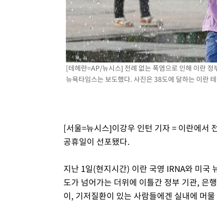
2시간 전 >
여수 오동도 해상서 모터보트 전복…1명 사망·1명 실종
3시간 전 >
극한폭염 한풀 꺾이지만…'낮 최고 35도' 무더위, 열대야 계
날씨]
4시간 전 >
축구협회 "압수수색·성접대 논란 사과…쇄신의 기회로 삼겠
4시간 전 >
[속보]'압수수색·성접대 논란' 축구협회 "실망과 걱정 안겨드
8시간 전 >
'최고 37도' 폭염 지속…강원동해안 최대 150㎜ 비
[테헤란=AP/뉴시스] 전례 없는 폭염으로 인해 이란 정
뉴욕타임스는 보도했다. 사진은 38도에 달하는 이란 테헤
9시간 전 >
[속보]뉴욕증시 상승 마감…S&P 0.6% 나스닥 1.3%↑
[서울=뉴시스]이강우 인턴 기자 = 이란에서 
공휴일이 선포됐다.
지난 1일(현지시간) 이란 국영 IRNA와 미국
도가 넘어가는 더위에 이틀간 정부 기관, 은행
이, 기저질환이 있는 사람들에겐 실내에 머물