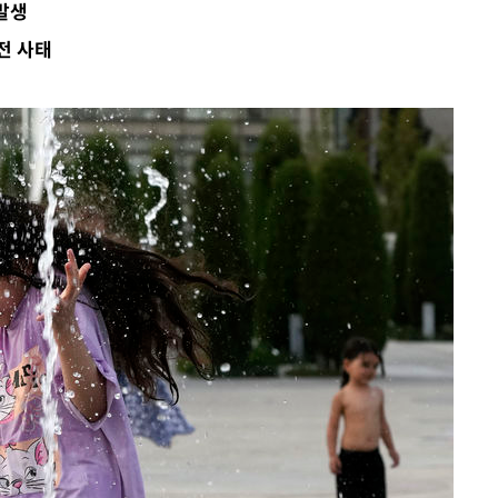
 발생
전 사태
·서미화·
1위… 정
鄭
위해 뛸
승리
일날씨]
원해 아틀