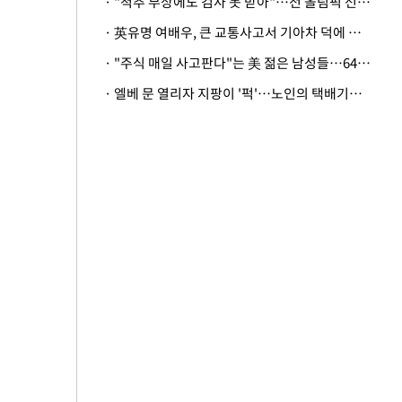
· "척추 부상에도 검사 못 받아"…전 올림픽 선수, 美봅슬레이협회 상대 소송
· 英유명 여배우, 큰 교통사고서 기아차 덕에 살았다
· "주식 매일 사고판다"는 美 젊은 남성들…64%가 "나는 인생의 패배자“
· 엘베 문 열리자 지팡이 '퍽'…노인의 택배기사 폭행 이유