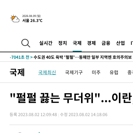
한민수·김용 순
-15464초 전 >
[속보]김민석, 與 전대 당원투표 누적 득표율 45.42%로 
청래 44.56%
-14746초 전 >
[속보]與 대표 경선 제주·인천 당원투표…金 47.75%·
2026.08.09 (일)
서울 26.3℃
42.08%·宋 10.17%
-14280초 전 >
이강인 "아틀레티코 이적 기뻐…등번호 7번 의미보단 팀 
것"
-14215초 전 >
[속보]與 당대표 경선, 제주·인천 권리당원 투표 김민석 
-7989초 전 >
낮 최고 35도 '무더위'…동해안 시간당 30㎜ '강한 비'[내
실시간
정치
국제
경제
금융
산업
-7259초 전 >
[속보]이강인 "감독님이 원하는 마음 느꼈고, 많은 트로피 
레티코 이적"
-7041초 전 >
수도권 40도 육박 '펄펄'…동해안 일부 지역엔 호의주의보
-6010초 전 >
온열질환 사망자 3명 늘어…누적 환자 3000명 돌파
국제
국제최신
국제기구
미주
유럽
중
45초 전 >
강릉에 시간당 81.4㎜ 물폭탄…도로 잠기고 담벼락 붕괴
1시간 전 >
백운산서 80년근 천종산삼 9뿌리 발견…감정가 1.3억원
1시간 전 >
선재도서 해루질 나섰다 실종 60대, 닷새 만에 숨진 채 발견
"펄펄 끓는 무더위"...이란
2시간 전 >
남자 농구, 나고야 아시안게임서 '홈팀' 일본과 한일전
2시간 전 >
여수 오동도 해상서 모터보트 전복…1명 사망·1명 실종
등록 2023.08.02 12:09:48
수정 2023.08.02 14:18:06
3시간 전 >
극한폭염 한풀 꺾이지만…'낮 최고 35도' 무더위, 열대야 계
날씨]
4시간 전 >
축구협회 "압수수색·성접대 논란 사과…쇄신의 기회로 삼겠
4시간 전 >
[속보]'압수수색·성접대 논란' 축구협회 "실망과 걱정 안겨드