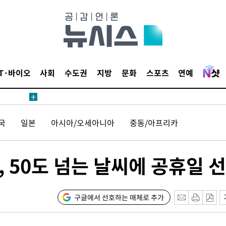
1위… 정
鄭
위해 뛸
승리
일날씨]
IT·바이오
사회
수도권
지방
문화
스포츠
연예
원해 아틀
국
일본
아시아/오세아니아
중동/아프리카
, 50도 넘는 날씨에 공휴일 
속[다음주
구글에서 선호하는 매체로 추가
다"
려 죄송"