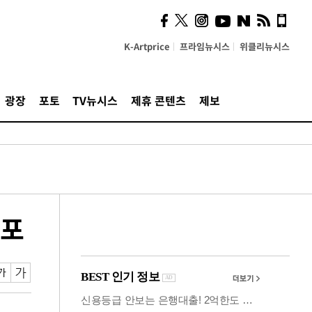
사이 해답 찾았죠"…알을
깨고 나온 '초자아'
K-Artprice
프라임뉴시스
위클리뉴시스
광장
포토
TV뉴시스
제휴 콘텐츠
제보
선포