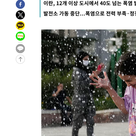
이란, 12개 이상 도시에서 40도 넘는 폭염
8시간 전 >
'최고 37도' 폭염 지속…강원동해안 최대 150㎜ 비
발전소 가동 중단...폭염으로 전력 부족·정
9시간 전 >
[속보]뉴욕증시 상승 마감…S&P 0.6% 나스닥 1.3%↑
-24484초 전 >
이란 "호르무즈 재개방 합의 근접…美 배상 선행돼야"
-15531초 전 >
[속보]與최고위원 제주·인천 순회경선…박선원·최민희
한민수·김용 순
-15484초 전 >
[속보]김민석, 與 전대 당원투표 누적 득표율 45.42%로 
청래 44.56%
-14766초 전 >
[속보]與 대표 경선 제주·인천 당원투표…金 47.75%·
42.08%·宋 10.17%
-14300초 전 >
이강인 "아틀레티코 이적 기뻐…등번호 7번 의미보단 팀 
것"
-14235초 전 >
[속보]與 당대표 경선, 제주·인천 권리당원 투표 김민석 
-8009초 전 >
낮 최고 35도 '무더위'…동해안 시간당 30㎜ '강한 비'[내
-7279초 전 >
[속보]이강인 "감독님이 원하는 마음 느꼈고, 많은 트로피 
레티코 이적"
-7061초 전 >
수도권 40도 육박 '펄펄'…동해안 일부 지역엔 호의주의보
-6030초 전 >
온열질환 사망자 3명 늘어…누적 환자 3000명 돌파
25초 전 >
강릉에 시간당 81.4㎜ 물폭탄…도로 잠기고 담벼락 붕괴
1시간 전 >
백운산서 80년근 천종산삼 9뿌리 발견…감정가 1.3억원
1시간 전 >
선재도서 해루질 나섰다 실종 60대, 닷새 만에 숨진 채 발견
2시간 전 >
남자 농구, 나고야 아시안게임서 '홈팀' 일본과 한일전