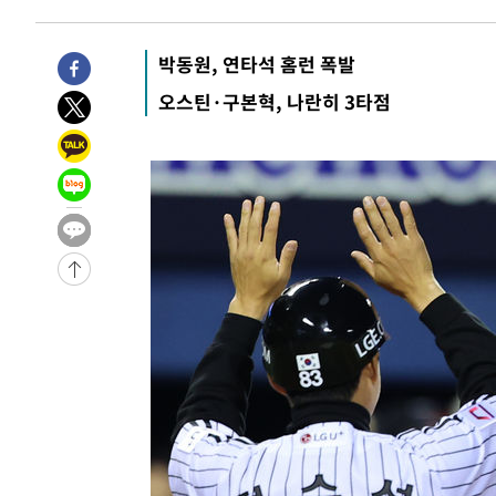
박동원, 연타석 홈런 폭발
오스틴·구본혁, 나란히 3타점