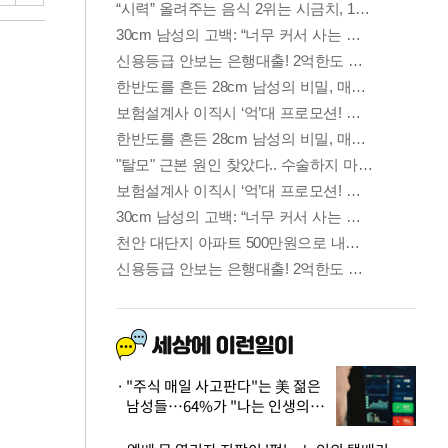
"주식 매일 사고판다"는 美 젊은
남성들…64%가 "나는 인생의
패배자“