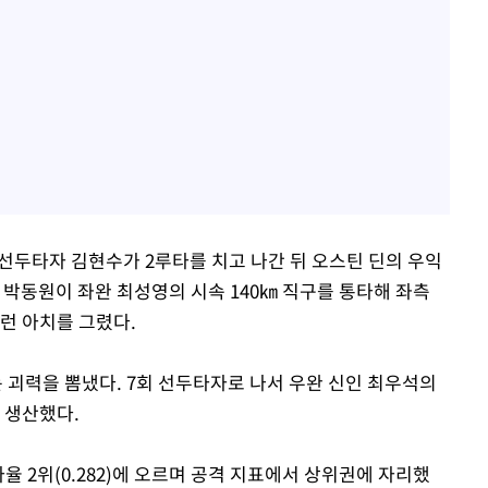
회 선두타자 김현수가 2루타를 치고 나간 뒤 오스틴 딘의 우익
서 박동원이 좌완 최성영의 시속 140㎞ 직구를 통타해 좌측
투런 아치를 그렸다.
괴력을 뽐냈다. 7회 선두타자로 나서 우완 신인 최우석의
 생산했다.
, 타율 2위(0.282)에 오르며 공격 지표에서 상위권에 자리했