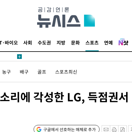
 계속[다음
삼겠다"
IT·바이오
사회
수도권
지방
문화
스포츠
연예
안겨드려 죄
농구
배구
골프
스포츠최신
 계속[다음
삼겠다"
안겨드려 죄
소리에 각성한 LG, 득점권서
구글에서 선호하는 매체로 추가