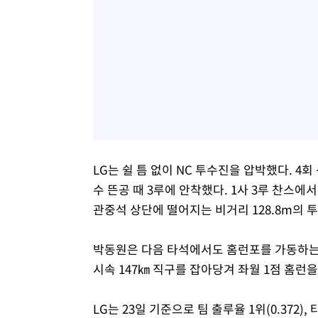
LG는 쉴 틈 없이 NC 투수진을 압박했다. 4
수 뜬공 때 3루에 안착했다. 1사 3루 찬스에
관중석 상단에 떨어지는 비거리 128.8m의 
박동원은 다음 타석에서도 홈런포를 가동하는 
시속 147㎞ 직구를 잡아당겨 좌월 1점 홈런을
LG는 23일 기준으로 팀 출루율 1위(0.372)