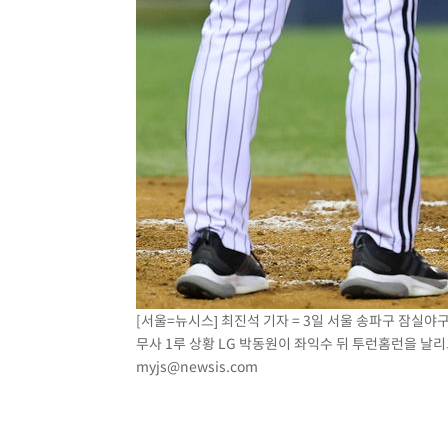
[서울=뉴시스] 최진석 기자 = 3일 서울 송파구 잠실야구장
무사 1루 상황 LG 박동원이 좌익수 뒤 투런홈런을 날리고
myjs@newsis.com