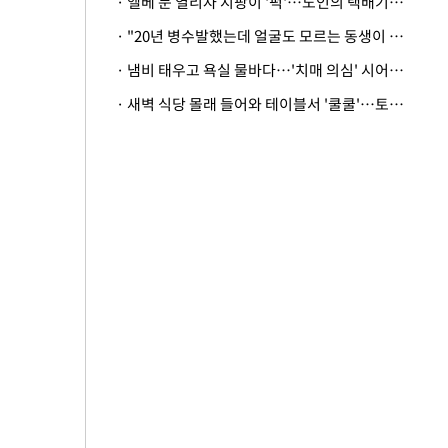
· 엘베 문 열리자 지팡이 '퍽'…노인의 택배기사 폭행 이유
· "20년 병수발했는데 얼굴도 모르는 동생이 유산 절반을"…배다른 형제 상속권 있을까
· 냄비 태우고 욕실 물바다…'치매 의심' 시어머니 검사 권유했다가 '날벼락'
· 새벽 식당 몰래 들어와 테이블서 '쿨쿨'…토사물 남기고 사라진 남성