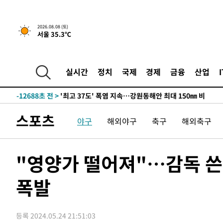
2026.08.08 (토)
서울 35.3℃
-5834초 전 >
[속보]뉴욕증시 상승 마감…S&P 0.6% 나스닥 1.3%↑
-28532초 전 >
극한폭염 한풀 꺾이지만…'낮 최고 35도' 무더위, 열대야
주 날씨]
-25550초 전 >
축구협회 "압수수색·성접대 논란 사과…쇄신의 기회로 
실시간
정치
국제
경제
금융
산업
-24067초 전 >
[속보]'압수수색·성접대 논란' 축구협회 "실망과 걱정 
송"
-12688초 전 >
'최고 37도' 폭염 지속…강원동해안 최대 150㎜ 비
-5814초 전 >
[속보]뉴욕증시 상승 마감…S&P 0.6% 나스닥 1.3%↑
스포츠
야구
해외야구
축구
해외축구
-28552초 전 >
극한폭염 한풀 꺾이지만…'낮 최고 35도' 무더위, 열대야
주 날씨]
-25570초 전 >
축구협회 "압수수색·성접대 논란 사과…쇄신의 기회로 
-24087초 전 >
[속보]'압수수색·성접대 논란' 축구협회 "실망과 걱정 
"영양가 떨어져"…감독 쓴
송"
-12708초 전 >
'최고 37도' 폭염 지속…강원동해안 최대 150㎜ 비
폭발
-5834초 전 >
[속보]뉴욕증시 상승 마감…S&P 0.6% 나스닥 1.3%↑
등록 2024.05.24 21:51:03