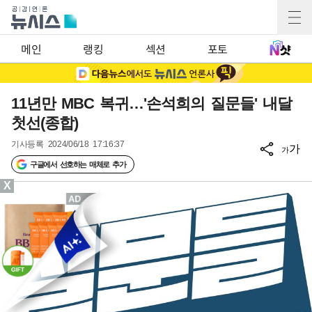
메인
랭킹
섹션
포토
11년만 MBC 복귀…'손석희의 질문들' 내달
첫선(종합)
기사등록
2024/06/18 17:16:37
가
가
구글에서 선호하는 매체로 추가
X