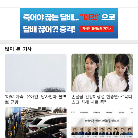
많이 본 기사
'마약 자숙' 유아인, 남사친과 볼뽀
손떨림 건강이상설 한승연…"목디
뽀 근황
스크 심해 치료 중"