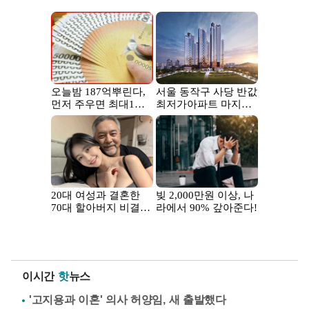
이시간
핫
뉴스
'고지용과 이혼' 의사 허양임, 새 출발했다