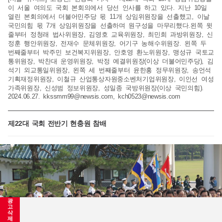
이 서울 여의도 국회 본회의에서 당선 인사를 하고 있다. 지난 10일
열린 본회의에서 더불어민주당 몫 11개 상임위원장을 선출했고, 이날
국민의힘 몫 7개 상임위원장을 선출하며 원구성을 마무리했다.왼쪽 윗
줄부터 정청래 법사위원장, 김영호 교육위원장, 최민희 과방위원장, 신
정훈 행안위원장, 전재수 문체위원장, 어기구 농해수위원장. 왼쪽 두
번째줄부터 박주민 보건복지위원장, 안호영 환노위원장, 맹성규 국토교
통위원장, 박찬대 운영위원장, 박정 예결위원장(이상 더불어민주당), 김
석기 외교통일위원장, 왼쪽 세 번째줄부터 윤한홍 정무위원장, 송언석
기획재정위원장, 이철규 산업통상자원중소벤처기업위원장, 이인선 여성
가족위원장, 신성범 정보위원장, 성일종 국방위원장(이상 국민의힘).
2024.06.27.
kkssmm99@newsis.com
,
kch0523@newsis.com
제22대 국회 전반기 현충원 참배
광
고
삭
제