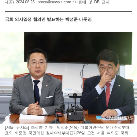
제공) 2024.06.25.
photo@newsis.com
*재판매 및 DB 금지
국회 의사일정 합의안 발표하는 박성준-배준영
[서울=뉴시스] 조성봉 기자= 박성준(왼쪽) 더불어민주당 원내수석부대
표와 배준영 국민의힘 원내수석부대표가26일 오전 서울 여의도 국회