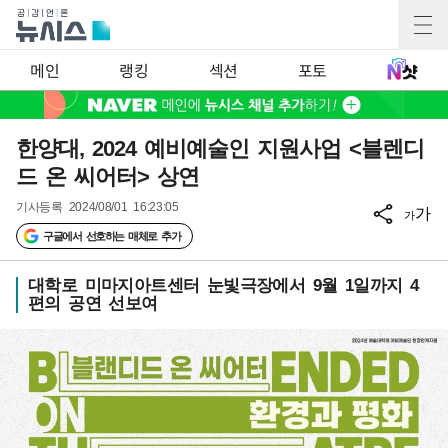
메인
랭킹
섹션
포토
한양대, 2024 예비예술인 지원사업 <블렌디
드 온 씨어터> 상연
기사등록
2024/08/01 16:23:05
가
가
구글에서 선호하는 매체로 추가
대학로 미마지아트센터 눈빛극장에서 9월 1일까지 4
편의 공연 선보여