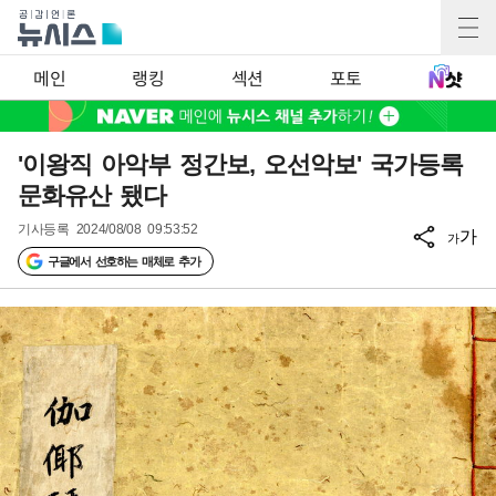
메인
랭킹
섹션
포토
'이왕직 아악부 정간보, 오선악보' 국가등록
문화유산 됐다
기사등록
2024/08/08 09:53:52
가
가
구글에서 선호하는 매체로 추가