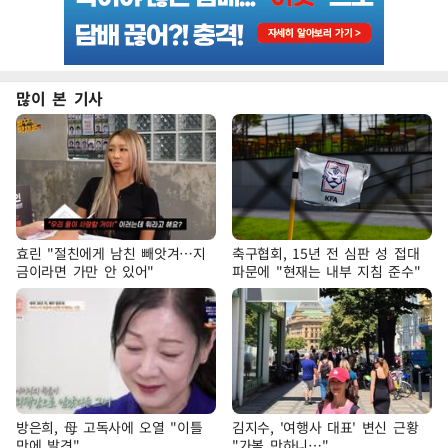
많이 본 기사
효린 "절친에게 남친 빼앗겨…지
축구협회, 15년 전 심판 성 접대
금이라면 가만 안 있어"
파문에 "현재는 내부 지침 준수"
방은희, 母 고독사에 오열 "이틀
김지수, '여행사 대표' 변신 근황
만에 발견"
"가볼 만하니…"