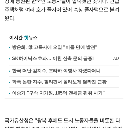
강에 동원된 한국인 노동자들이 합숙했던 곳이다. 연립
주택처럼 여러 호가 줄지어 있어 속칭 줄사택으로 불려
왔다.
이시간
핫
뉴스
방은희, 母 고독사에 오열 "이틀 만에 발견"
한국 떠난 김지수, 프라하 여행사 차렸다더니…
학폭 논란 지수, 필리핀서 몰라보게 달라진 근황
이승기 "구속 차가원, 105억 전세금 편취 사기"
국가유산청은 "광복 후에도 도시 노동자들을 비롯한 다