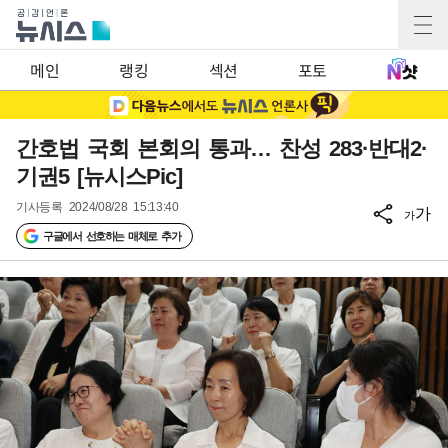
메인
랭킹
섹션
포토
간호법 국회 본회의 통과… 찬성 283·반대2·
기권5 [뉴시스Pic]
기사등록
2024/08/28 15:13:40
가
가
구글에서 선호하는 매체로 추가