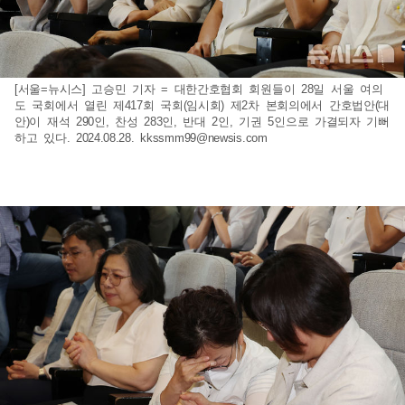
[서울=뉴시스] 고승민 기자 = 대한간호협회 회원들이 28일 서울 여의
도 국회에서 열린 제417회 국회(임시회) 제2차 본회의에서 간호법안(대
안)이 재석 290인, 찬성 283인, 반대 2인, 기권 5인으로 가결되자 기뻐
하고 있다. 2024.08.28.
kkssmm99@newsis.com