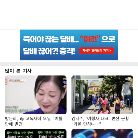
많이 본 기사
방은희, 母 고독사에 오열 "이틀
김지수, '여행사 대표' 변신 근황
만에 발견"
"가볼 만하니…"