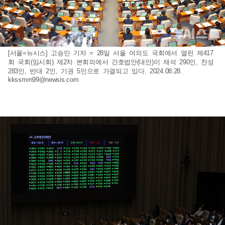
[서울=뉴시스] 고승민 기자 = 28일 서울 여의도 국회에서 열린 제417
회 국회(임시회) 제2차 본회의에서 간호법안(대안)이 재석 290인, 찬성
283인, 반대 2인, 기권 5인으로 가결되고 있다. 2024.08.28.
kkssmm99@newsis.com