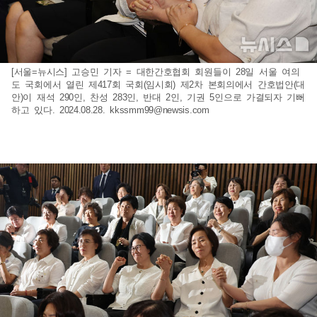
[서울=뉴시스] 고승민 기자 = 대한간호협회 회원들이 28일 서울 여의
도 국회에서 열린 제417회 국회(임시회) 제2차 본회의에서 간호법안(대
안)이 재석 290인, 찬성 283인, 반대 2인, 기권 5인으로 가결되자 기뻐
하고 있다. 2024.08.28.
kkssmm99@newsis.com