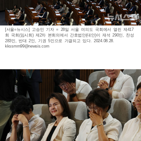
[서울=뉴시스] 고승민 기자 = 28일 서울 여의도 국회에서 열린 제417
회 국회(임시회) 제2차 본회의에서 간호법안(대안)이 재석 290인, 찬성
283인, 반대 2인, 기권 5인으로 가결되고 있다. 2024.08.28.
kkssmm99@newsis.com