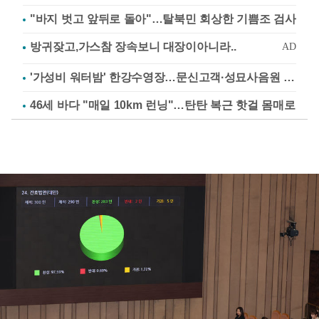
"바지 벗고 앞뒤로 돌아"…탈북민 회상한 기쁨조 검사
'가성비 워터밤' 한강수영장…문신고객·성묘사음원 민원
46세 바다 "매일 10km 런닝"…탄탄 복근 핫걸 몸매로