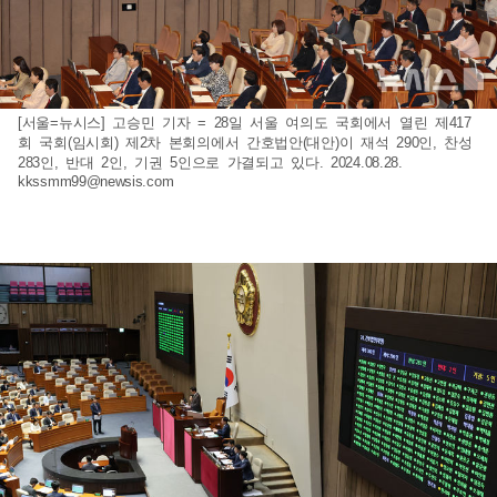
[서울=뉴시스] 고승민 기자 = 28일 서울 여의도 국회에서 열린 제417
회 국회(임시회) 제2차 본회의에서 간호법안(대안)이 재석 290인, 찬성
283인, 반대 2인, 기권 5인으로 가결되고 있다. 2024.08.28.
kkssmm99@newsis.com