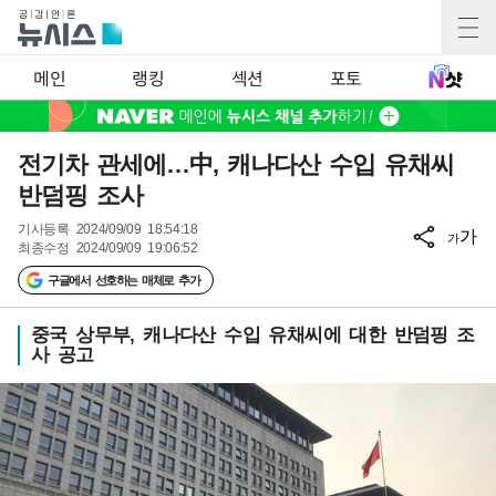
메인
랭킹
섹션
포토
전기차 관세에…中, 캐나다산 수입 유채씨
반덤핑 조사
기사등록
2024/09/09 18:54:18
가
가
최종수정
2024/09/09 19:06:52
구글에서 선호하는 매체로 추가
중국 상무부, 캐나다산 수입 유채씨에 대한 반덤핑 조
사 공고