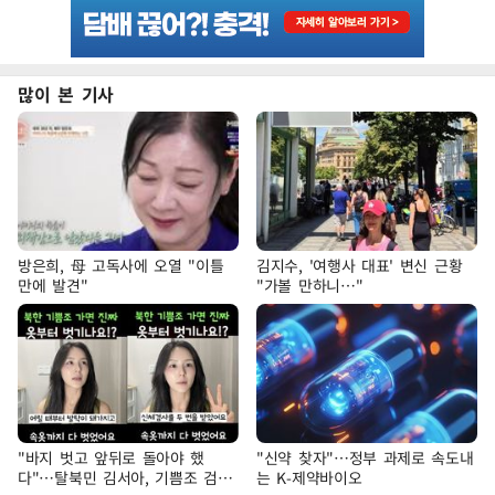
많이 본 기사
방은희, 母 고독사에 오열 "이틀
김지수, '여행사 대표' 변신 근황
만에 발견"
"가볼 만하니…"
"바지 벗고 앞뒤로 돌아야 했
"신약 찾자"…정부 과제로 속도내
다"…탈북민 김서아, 기쁨조 검사
는 K-제약바이오