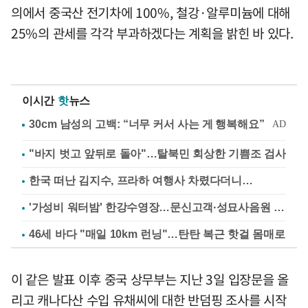
의에서 중국산 전기차에 100%, 철강·알루미늄에 대해
25%의 관세를 각각 부과하겠다는 계획을 밝힌 바 있다.
이시간
핫
뉴스
"바지 벗고 앞뒤로 돌아"…탈북민 회상한 기쁨조 검사
한국 떠난 김지수, 프라하 여행사 차렸다더니…
'가성비 워터밤' 한강수영장…문신고객·성묘사음원 민원
46세 바다 "매일 10km 런닝"…탄탄 복근 핫걸 몸매로
이 같은 발표 이후 중국 상무부는 지난 3일 입장문을 올
리고 캐나다산 수입 유채씨에 대한 반덤핑 조사를 시작