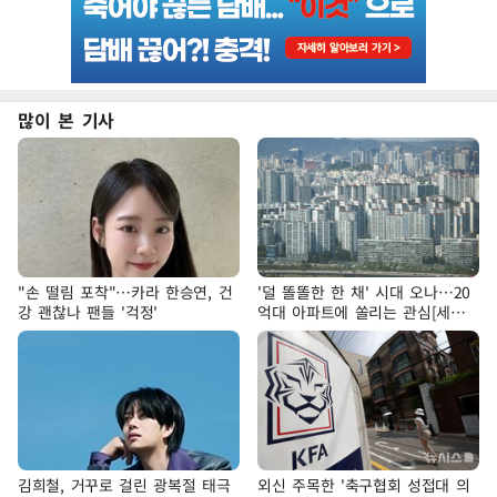
많이 본 기사
"손 떨림 포착"…카라 한승연, 건
'덜 똘똘한 한 채' 시대 오나…20
강 괜찮나 팬들 '걱정'
억대 아파트에 쏠리는 관심[세제
개편, 그 이후②]
김희철, 거꾸로 걸린 광복절 태극
외신 주목한 '축구협회 성접대 의