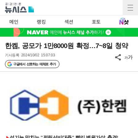
메인
랭킹
섹션
포토
한켐, 공모가 1만8000원 확정…7~8일 청약
기사등록
2024/10/02 15:07:03
가
가
구글에서 선호하는 매체로 추가