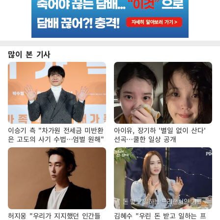
많이 본 기사
이승기 측 "차가원 전세금 미반환
아이유, 장기하 '별일 없이 산다'
은 고도의 사기 수법…엄벌 원해"
선곡…쿨한 일상 공개
허지웅 "우리가 지지했던 인간들
김혜수 "우린 돈 받고 일하는 프