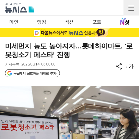
메인
랭킹
섹션
포토
미세먼지 농도 높아지자…롯데하이마트, '로
봇청소기 페스타' 진행
기사등록
2025/03/14 06:00:00
가
가
구글에서 선호하는 매체로 추가