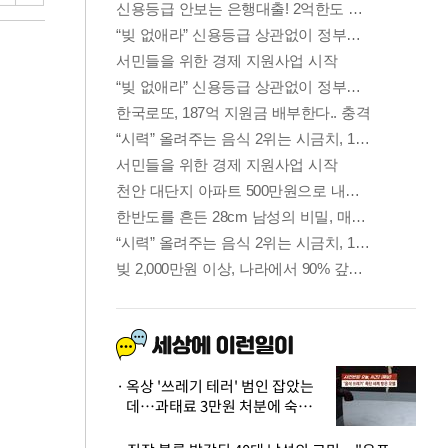
옥상 '쓰레기 테러' 범인 잡았는
데…과태료 3만원 처분에 숙박업
주 허탈