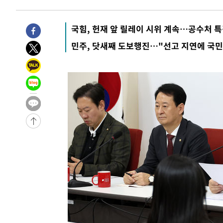
-30212초 전 >
[속보]종합특검, '관저이전 봐주기 감사' 유병호 구속기소
-26812초 전 >
민주 콩고 에볼라환자 4천명 돌파, 4053명 발생 1850명
국힘, 헌재 앞 릴레이 시위 계속…공수처 
-26062초 전 >
[속보]'300억원대 사기 혐의' 차가원 대표 구속 송치
민주, 닷새째 도보행진…"선고 지연에 국
-25256초 전 >
"미 전국적 살모네라 식중독 원인은 멕시코산 할라피뇨"--
-23769초 전 >
[속보]경찰·노동부, HL만도 평택사업장 끼임 사망 관련
-23650초 전 >
[속보]합수본, '투표율 허위 입력' 중앙·서울·경기도 선관
압수수색
-23405초 전 >
[속보]원·달러 환율, 오전 9시 1423.8원
-23201초 전 >
[속보]삼성전자·SK하이닉스 동반 강보합…1%대 상승 
-23187초 전 >
[속보]코스닥, 5.95포인트(0.74%) 상승한 807.62개장
-23155초 전 >
[속보]코스피, 6300선 재탈환…1.09% 오른 6365.07 
-20320초 전 >
시리아 다마스쿠스 교외에서 미니버스 폭발.. 14명 부상, 
태
-19618초 전 >
입추에도 극한더위…서울 낮 39도 '폭염중대경보'
-14582초 전 >
이란, 호르무즈서 "적국 목표물들"과 대치로 남부 케슘섬
례 큰 폭발음
-13297초 전 >
[속보]美, 폴리실리콘 수입 규제…파생제품 15% 관세, 1
발효
-11448초 전 >
[속보]트럼프, 美 원정출산 금지 행정명령 서명
-9148초 전 >
[속보] 뉴욕증시, 일제 하락 마감…나스닥 0.06%↓