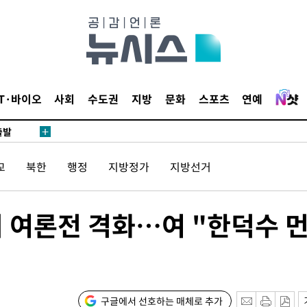
 사망
 CDC
 압수수색
위 등 9곳
IT·바이오
사회
수도권
지방
문화
스포츠
연예
출발
교
북한
행정
지방정가
지방선거
개장
3명은 중
외 여론전 격화…여 "한덕수 
에서 두차
20일 후
구글에서 선호하는 매체로 추가