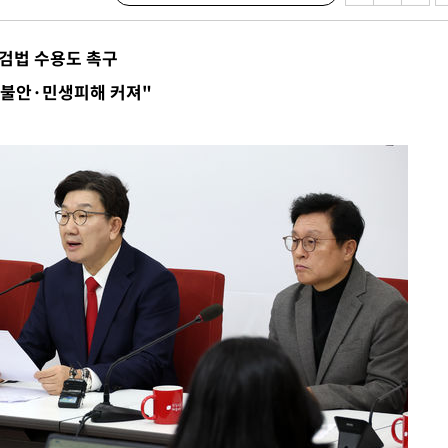
 사망
특검법 수용도 촉구
민불안·민생피해 커져"
 CDC
 압수수색
위 등 9곳
출발
개장
3명은 중
에서 두차
20일 후