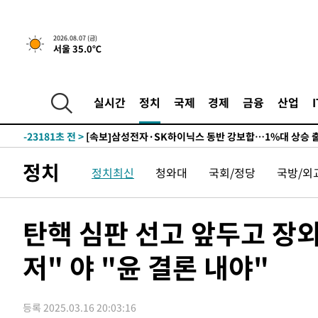
-26792초 전 >
민주 콩고 에볼라환자 4천명 돌파, 4053명 발생 1850명
-26042초 전 >
[속보]'300억원대 사기 혐의' 차가원 대표 구속 송치
2026.08.07 (금)
서울 35.0℃
-25236초 전 >
"미 전국적 살모네라 식중독 원인은 멕시코산 할라피뇨"--
-23749초 전 >
[속보]경찰·노동부, HL만도 평택사업장 끼임 사망 관련
-23630초 전 >
[속보]합수본, '투표율 허위 입력' 중앙·서울·경기도 선관
실시간
정치
국제
경제
금융
산업
압수수색
-23385초 전 >
[속보]원·달러 환율, 오전 9시 1423.8원
-23181초 전 >
[속보]삼성전자·SK하이닉스 동반 강보합…1%대 상승 
-23167초 전 >
[속보]코스닥, 5.95포인트(0.74%) 상승한 807.62개장
정치
정치최신
청와대
국회/정당
국방/외
-23135초 전 >
[속보]코스피, 6300선 재탈환…1.09% 오른 6365.07 
-20300초 전 >
시리아 다마스쿠스 교외에서 미니버스 폭발.. 14명 부상, 
태
-19598초 전 >
입추에도 극한더위…서울 낮 39도 '폭염중대경보'
탄핵 심판 선고 앞두고 장
-14562초 전 >
이란, 호르무즈서 "적국 목표물들"과 대치로 남부 케슘섬
례 큰 폭발음
저" 야 "윤 결론 내야"
-13277초 전 >
[속보]美, 폴리실리콘 수입 규제…파생제품 15% 관세, 1
발효
-11428초 전 >
[속보]트럼프, 美 원정출산 금지 행정명령 서명
-9128초 전 >
[속보] 뉴욕증시, 일제 하락 마감…나스닥 0.06%↓
등록 2025.03.16 20:03:16
-30346초 전 >
[속보]'채상병 순직 책임' 임성근, 항소심도 징역 3년