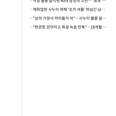
· 직장 불륜 발각된 40대 남성의 고민…"유포 동료 명예훼손·협박죄 고소 가능할까"
· 재취업한 시누이 위해 '조카 셔틀' 떠넘긴 남편…아내 "난 못한다"
· "남의 가정사 끼어들지 마"…시누이 불륜 덮으려는 남편에 억울한 아내
· "현관문 걷어차고 욕설 녹음 반복"…18개월 아기 키우는 집 뒤흔든 '앞집의 비극'