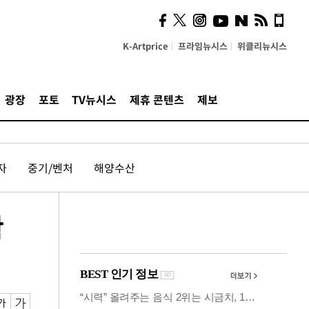
사이 해답 찾았죠"…알을
깨고 나온 '초자아'
K-Artprice
프라임뉴시스
위클리뉴시스
광장
포토
TV뉴시스
제휴 콘텐츠
제보
자
중기/벤처
해양수산
확