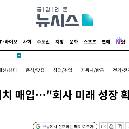
鄭
위해 뛸
승리
내일날씨]
 원해 아
IT·바이오
사회
수도권
지방
문화
스포츠
연예
보
패션/뷰티
음식/맛집
창업/취업
자동차/항공
전기/전
어치 매입…"회사 미래 성장 
계속[다음주
"
려 죄송"
구글에서 선호하는 매체로 추가