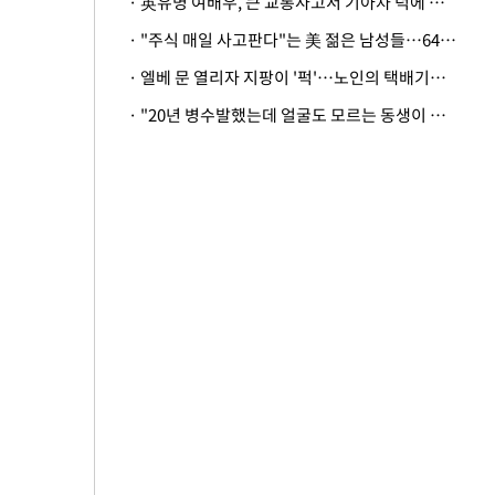
· 英유명 여배우, 큰 교통사고서 기아차 덕에 살았다
· "주식 매일 사고판다"는 美 젊은 남성들…64%가 "나는 인생의 패배자“
· 엘베 문 열리자 지팡이 '퍽'…노인의 택배기사 폭행 이유
· "20년 병수발했는데 얼굴도 모르는 동생이 유산 절반을"…배다른 형제 상속권 있을까