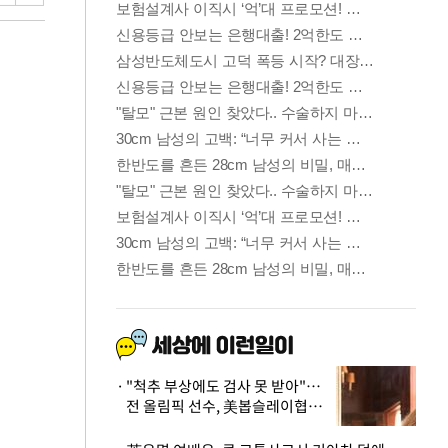
"척추 부상에도 검사 못 받아"…
전 올림픽 선수, 美봅슬레이협회
상대 소송