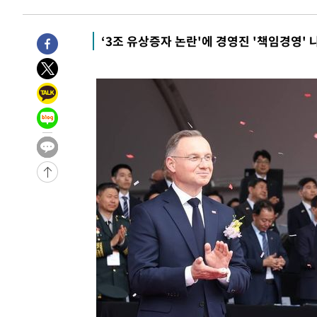
6시간 전 >
[속보]뉴욕증시 상승 마감…S&P 0.6% 나스닥 1.3%↑
-29201초 전 >
[속보]與최고위원 제주·인천 순회경선…박선원·최민희
‘3조 유상증자 논란'에 경영진 '책임경영' 
한민수·김용 순
-29154초 전 >
[속보]김민석, 與 전대 당원투표 누적 득표율 45.42%로 
청래 44.56%
-28436초 전 >
[속보]與 대표 경선 제주·인천 당원투표…金 47.75%·
42.08%·宋 10.17%
-27970초 전 >
이강인 "아틀레티코 이적 기뻐…등번호 7번 의미보단 팀 
것"
-27905초 전 >
[속보]與 당대표 경선, 제주·인천 권리당원 투표 김민석 
-21679초 전 >
낮 최고 35도 '무더위'…동해안 시간당 30㎜ '강한 비'[
-20949초 전 >
[속보]이강인 "감독님이 원하는 마음 느꼈고, 많은 트로피
틀레티코 이적"
-20731초 전 >
수도권 40도 육박 '펄펄'…동해안 일부 지역엔 호의주의
-19700초 전 >
온열질환 사망자 3명 늘어…누적 환자 3000명 돌파
-13645초 전 >
강릉에 시간당 81.4㎜ 물폭탄…도로 잠기고 담벼락 붕괴
-9752초 전 >
백운산서 80년근 천종산삼 9뿌리 발견…감정가 1.3억원
-7462초 전 >
선재도서 해루질 나섰다 실종 60대, 닷새 만에 숨진 채 발견
-4996초 전 >
남자 농구, 나고야 아시안게임서 '홈팀' 일본과 한일전
-4372초 전 >
여수 오동도 해상서 모터보트 전복…1명 사망·1명 실종
-599초 전 >
극한폭염 한풀 꺾이지만…'낮 최고 35도' 무더위, 열대야 