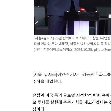
날씨]
39분 전 >
축구협회 "압수수색·성접대 논란 사과…쇄신의 기회로 삼겠다
1시간 전 >
[속보]'압수수색·성접대 논란' 축구협회 "실망과 걱정 안겨드
4시간 전 >
'최고 37도' 폭염 지속…강원동해안 최대 150㎜ 비
6시간 전 >
[속보]뉴욕증시 상승 마감…S&P 0.6% 나스닥 1.3%↑
[서울=뉴시스] 25일 한화에어로스페이스 창원3사업장
장이 안제이 두다 대통령, 석종건 방위사업청장 등 참석자
(사진=한화에어로스페이스) 2024.10.25.
photo@ne
[서울=뉴시스]이인준 기자 = 김동관 한화
주식을 매입한다.
유럽과 미국 등의 글로벌 지정학적 변화 속에
모 투자를 실현해 주주가치를 제고하겠다는 것이다
성이다.