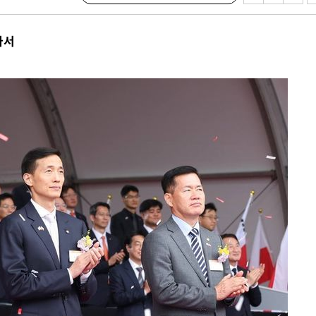
·서미화·
나서
1위… 정
鄭
위해 뛸
승리
내일날씨]
 원해 아
보
계속[다음주