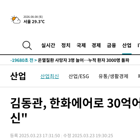
청래 44.56%
-28416초 전 >
[속보]與 대표 경선 제주·인천 당원투표…金 47.75%·
42.08%·宋 10.17%
-27950초 전 >
이강인 "아틀레티코 이적 기뻐…등번호 7번 의미보단 팀 
2026.08.08 (토)
서울 29.3℃
것"
-27885초 전 >
[속보]與 당대표 경선, 제주·인천 권리당원 투표 김민석 
-21659초 전 >
낮 최고 35도 '무더위'…동해안 시간당 30㎜ '강한 비'[
-20929초 전 >
[속보]이강인 "감독님이 원하는 마음 느꼈고, 많은 트로피
실시간
정치
국제
경제
금융
산업
틀레티코 이적"
-20711초 전 >
수도권 40도 육박 '펄펄'…동해안 일부 지역엔 호의주의
-19680초 전 >
온열질환 사망자 3명 늘어…누적 환자 3000명 돌파
-13625초 전 >
강릉에 시간당 81.4㎜ 물폭탄…도로 잠기고 담벼락 붕괴
산업
산업최신
산업/ESG
유통/생활경제
-9732초 전 >
백운산서 80년근 천종산삼 9뿌리 발견…감정가 1.3억원
-7442초 전 >
선재도서 해루질 나섰다 실종 60대, 닷새 만에 숨진 채 발견
-4976초 전 >
남자 농구, 나고야 아시안게임서 '홈팀' 일본과 한일전
김동관, 한화에어로 30억
-4352초 전 >
여수 오동도 해상서 모터보트 전복…1명 사망·1명 실종
신"
-579초 전 >
극한폭염 한풀 꺾이지만…'낮 최고 35도' 무더위, 열대야 
날씨]
40분 전 >
축구협회 "압수수색·성접대 논란 사과…쇄신의 기회로 삼겠다
1시간 전 >
[속보]'압수수색·성접대 논란' 축구협회 "실망과 걱정 안겨드
등록 2025.03.23 17:31:50
수정 2025.03.23 19:30:25
4시간 전 >
'최고 37도' 폭염 지속…강원동해안 최대 150㎜ 비