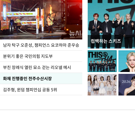
컴백하는 스키즈
한-미, UFS연합연습 1
남자 탁구 오준성, 챔피언스 요코하마 준우승
분위기 좋은 국민의힘 지도부
부친 장례식 열린 묘소 걷는 리오넬 메시
화재 진행중인 전주수산시장
김주형, 윈덤 챔피언십 공동 5위