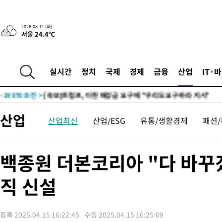
2026.08.11 (화)
서울 24.4℃
-19590초 전 >
[속보]트럼프, 이란 배상금 요구에 "우리도 요구하라 지시"
실시간
정치
국제
경제
금융
산업
IT·
-31631초 전 >
[속보]뉴욕증시, 이란 협상 불확실성에 하락 마감…나스닥 0.
-19570초 전 >
[속보]트럼프, 이란 배상금 요구에 "우리도 요구하라 지시"
-31651초 전 >
[속보]뉴욕증시, 이란 협상 불확실성에 하락 마감…나스닥 0.
산업
산업최신
산업/ESG
유통/생활경제
패션
-19590초 전 >
[속보]트럼프, 이란 배상금 요구에 "우리도 요구하라 지시"
백종원 더본코리아 "다 바꾸
직 신설
등록 2025.04.15 16:22:45
수정 2025.04.15 16:25:09