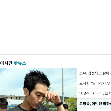
이시간
핫뉴스
'서준맘' 박세미, 코