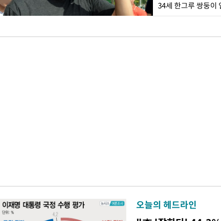
34세 한그루 쌍둥이
오늘의 헤드라인