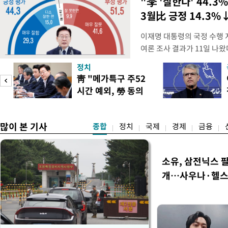
"李 '잘한다' 44.3%
3월比 긍정 14.3%
이재명 대통령의 국정 수행 
여론 조사 결과가 11일 나
스리서치에 의뢰해 지난 9일부
정치
상 성인 남녀 1018명을 대
靑 "메가특구 주52
의 국정 수행 평가를 물은 결
시간 예외, 勞 동의
44.3%, '잘 못하고 있다'는
필요"
많이 본 기사
종합
정치
국제
경제
금융
소유, 삼전닉스 팔
개…사우나·헬