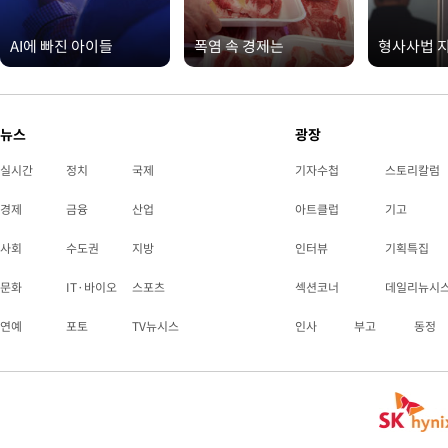
AI에 빠진 아이들
폭염 속 경제는
형사사법 
뉴스
광장
실시간
정치
국제
기자수첩
스토리칼럼
경제
금융
산업
아트클럽
기고
사회
수도권
지방
인터뷰
기획특집
문화
IT·바이오
스포츠
섹션코너
데일리뉴시
연예
포토
TV뉴시스
인사
부고
동정