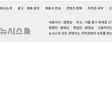
회사소개
광고 · 제휴 문의
제휴사 안내
콘텐츠 판매
저작권 규약
고
대표이사 : 염영남
주소 : 서울 중구 퇴계로 1
발행인 : 염영남
편집인 : 염영남
고충처리인
뉴시스의 모든 콘텐츠는 저작권법의 보호를 받는 바, 무