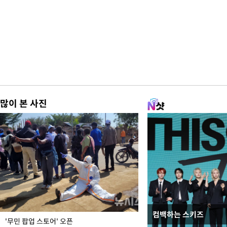
많이 본 사진
컴백하는 스키즈
지석천 뒤덮은 개구리
'무민 팝업 스토어' 오픈