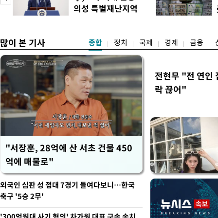
우선 올해 하반기 인사에 
의성 특별재난지역
하던 수사감찰 기능을 인권
도
선포
많이 본 기사
종합
정치
국제
경제
금융
전현무 "전 연인
락 끊어"
"서장훈, 28억에 산 서초 건물 450
억에 매물로"
외국인 심판 성 접대 7경기 들여다보니…한국
축구 '5승 2무'
'300억원대 사기 혐의' 차가원 대표 구속 송치