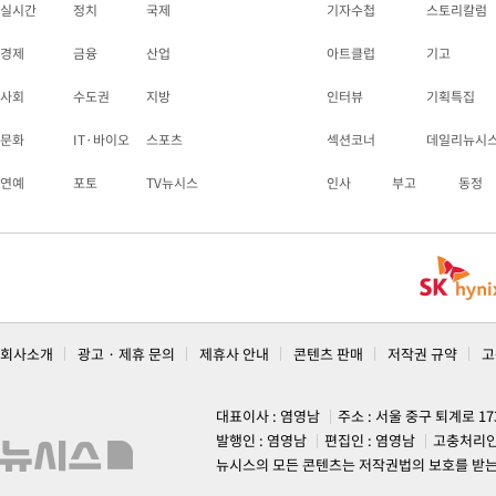
실시간
정치
국제
기자수첩
스토리칼럼
경제
금융
산업
아트클럽
기고
사회
수도권
지방
인터뷰
기획특집
문화
IT·바이오
스포츠
섹션코너
데일리뉴시
연예
포토
TV뉴시스
인사
부고
동정
회사소개
광고 · 제휴 문의
제휴사 안내
콘텐츠 판매
저작권 규약
고
대표이사 : 염영남
주소 : 서울 중구 퇴계로 1
발행인 : 염영남
편집인 : 염영남
고충처리인
뉴시스의 모든 콘텐츠는 저작권법의 보호를 받는 바, 무