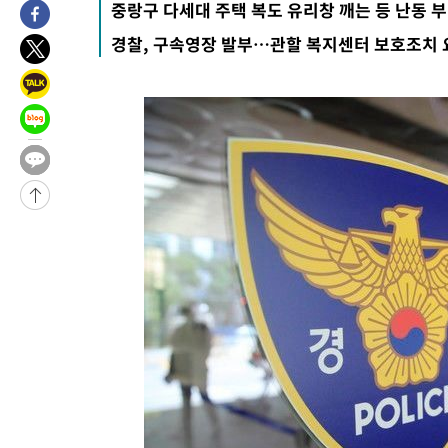
중랑구 다세대 주택 복도 유리창 깨는 등 난동 
병태 후임
-8619초 전 >
[속보]국힘 윤리위, '돌려차기 발언' 진종오·서범수 징계 절차 
경찰, 구속영장 발부…관할 복지센터 보호조치 
-3944초 전 >
[속보] 7월 중국 수출 23.9%↑ 수입 27.5%↑…무역총액 25.
-1104초 전 >
[속보]'채상병 순직 책임' 임성근, 항소심도 징역 3년
-970초 전 >
[속보]종합특검, '관저이전 봐주기 감사' 유병호 구속기소
40분 전 >
민주 콩고 에볼라환자 4천명 돌파, 4053명 발생 1850명 사망
-25436초 전 >
"낮 기온 소폭 하락"…수도권 폭염중대경보, 폭염경보로 하향
-25400초 전 >
[속보]이 대통령, '호우피해' 안동·의성 관할 4개 면 특별재난
선포
-25363초 전 >
[단독]중수청 지원 검사들, 정원 초과 시 낮은 계급 임용…희망
갈 수도
-23334초 전 >
낮 최고 37도 찜통더위…곳곳 소나기·강원 많은 비[내일날씨]
-21640초 전 >
SK하이닉스, 용인·청주 팹에 54조 투자…"AI 메모리 수요 선
응"
-18496초 전 >
여자배구 이재영·이다영 자매, 아제르바이잔 투란VC 입단
-17749초 전 >
외국인 심판 성 접대 7경기 들여다보니…한국 축구 '5승 2무'
-17483초 전 >
[속보]코스닥, 2.86포인트(0.36%) 내린 798.81마감
-17436초 전 >
[속보]코스피, 6200선 약보합…0.60% 내린 6258.77에 마쳐
-17416초 전 >
[속보]원·달러 환율, 7.7원 내린 1416.1원 마감
-17305초 전 >
[속보] 노원서 40.1도 관측…서울, 2018년 이후 첫 40도