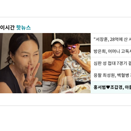
이시간
핫뉴스
"서장훈, 28억에 산
방은희, 어머니 고독사
심판 성 접대 7경기 
응팔 최성원, 백혈병
홍서범♥조갑경, 아들