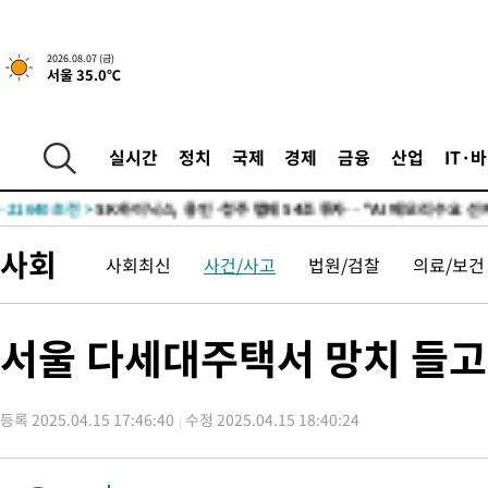
40분 전 >
민주 콩고 에볼라환자 4천명 돌파, 4053명 발생 1850명 사망
-25436초 전 >
"낮 기온 소폭 하락"…수도권 폭염중대경보, 폭염경보로 하향
2026.08.07 (금)
서울 35.0℃
-25400초 전 >
[속보]이 대통령, '호우피해' 안동·의성 관할 4개 면 특별재난
선포
-25363초 전 >
[단독]중수청 지원 검사들, 정원 초과 시 낮은 계급 임용…희망
갈 수도
-23334초 전 >
낮 최고 37도 찜통더위…곳곳 소나기·강원 많은 비[내일날씨]
실시간
정치
국제
경제
금융
산업
IT·
-21640초 전 >
SK하이닉스, 용인·청주 팹에 54조 투자…"AI 메모리 수요 선
응"
-18496초 전 >
여자배구 이재영·이다영 자매, 아제르바이잔 투란VC 입단
-17749초 전 >
외국인 심판 성 접대 7경기 들여다보니…한국 축구 '5승 2무'
사회
사회최신
사건/사고
법원/검찰
의료/보건
-17483초 전 >
[속보]코스닥, 2.86포인트(0.36%) 내린 798.81마감
-17436초 전 >
[속보]코스피, 6200선 약보합…0.60% 내린 6258.77에 마쳐
-17416초 전 >
[속보]원·달러 환율, 7.7원 내린 1416.1원 마감
서울 다세대주택서 망치 들고
-17305초 전 >
[속보] 노원서 40.1도 관측…서울, 2018년 이후 첫 40도
-14395초 전 >
[속보]종합특검, '계엄 수용공간 확보' 신용해 前교정본부장 기
등록 2025.04.15 17:46:40
수정 2025.04.15 18:40:24
-13268초 전 >
외신들도 주목한 韓축구 파문…"국민적 공분에 수사 재개"
-13239초 전 >
11시간 압수수색에 성접대 파문까지…'쑥대밭' 된 축구협회
-12261초 전 >
[속보]규제합리화위원회 부위원장에 김태유 서울대 공대 교수