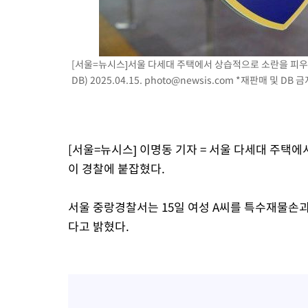
-14395초 전 >
[속보]종합특검, '계엄 수용공간 확보' 신용해 前교정본부장 기
-13268초 전 >
외신들도 주목한 韓축구 파문…"국민적 공분에 수사 재개"
-13239초 전 >
11시간 압수수색에 성접대 파문까지…'쑥대밭' 된 축구협회
[서울=뉴시스]서울 다세대 주택에서 상습적으로 소란을 피우
-12261초 전 >
[속보]규제합리화위원회 부위원장에 김태유 서울대 공대 교수
DB) 2025.04.15.
photo@newsis.com
*재판매 및 DB 금
병태 후임
-8619초 전 >
[속보]국힘 윤리위, '돌려차기 발언' 진종오·서범수 징계 절차 
-3944초 전 >
[속보] 7월 중국 수출 23.9%↑ 수입 27.5%↑…무역총액 25.
-1104초 전 >
[속보]'채상병 순직 책임' 임성근, 항소심도 징역 3년
[서울=뉴시스] 이명동 기자 = 서울 다세대 주택
-970초 전 >
[속보]종합특검, '관저이전 봐주기 감사' 유병호 구속기소
이 경찰에 붙잡혔다.
40분 전 >
민주 콩고 에볼라환자 4천명 돌파, 4053명 발생 1850명 사망
서울 중랑경찰서는 15일 여성 A씨를 특수재물손괴
다고 밝혔다.