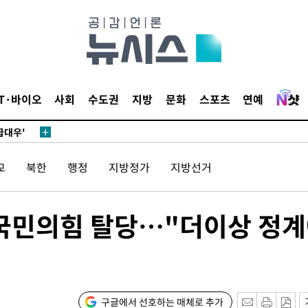
있어”
동'
리(종합)
IT·바이오
사회
수도권
지방
문화
스포츠
연예
개
급대우'
시설 '온도
교
북한
행정
지방정가
지방선거
 사건
 " 밝혀
폭발로 부
 국민의힘 탈당…"더이상 정
황 논의
밀정보, 언
있어”
구글에서 선호하는 매체로 추가
동'