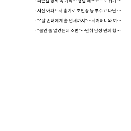
· 퇴근길 정체 속 기적… 경찰 에스코트로 위기 넘긴 생후 2일 신생아
· 서산 아파트서 흉기로 초인종 등 부수고 다닌 50대 정신병원행
· "4살 손녀에게 술 냄새까지"…시어머니와 여행 가도 될까
· "물인 줄 알았는데 소변"…만취 남성 민폐 행동 논란