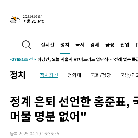
2026.08.09 (일)
서울 31.6℃
38초 전 >
“美 이란전 무기 소진…북한과 분쟁시 주한 미군 취약해질 수 
-29730초 전 >
"얼마나 더웠으면"…안동 물길공원서 헤엄친 구렁이 '소
-29657초 전 >
손흥민, 68분 뛰고 2경기 침묵…LAFC, 톨루카에 1-0 승
실시간
정치
국제
경제
금융
산업
-28929초 전 >
'2경기 연속 침묵' 손흥민, 톨루카전 68분만 뛰고 슈팅 0
-27681초 전 >
이강인, 오늘 서울서 AT마드리드 입단식…'전례 없는 특
-14563초 전 >
'여긴 20도, 저긴 50도'…열화상 카메라로 본 폭염 저감
정치
정치최신
청와대
국회/정당
국방/외
차'
-14034초 전 >
콜롬비아 신임 우파 대통령 취임 하루만에 차량폭탄 폭발
-7628초 전 >
튀르키예 외무장관, "메카 3국 방위협정은 이란이 목표 아냐
-4836초 전 >
이군이 불법 군시설 건설한 레바논 남부에서 레바논군 3명 
정계 은퇴 선언한 홍준표,
상
-1954초 전 >
[속보]美중부 사령관, 이스라엘 긴급방문 다중화된 전선 상
머물 명분 없어"
-18초 전 >
美 국방부, 켄달 전 공군장관 보안허가 취소…“에어포스원 기
론 누출”
13초 전 >
‘축구의 신’ 아르헨티나 축구 선수 메시의 부친 지병 별세
38초 전 >
“美 이란전 무기 소진…북한과 분쟁시 주한 미군 취약해질 수 
등록 2025.04.29 16:36:55
-29730초 전 >
"얼마나 더웠으면"…안동 물길공원서 헤엄친 구렁이 '소