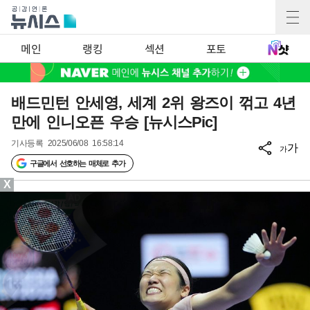
메인
랭킹
섹션
포토
배드민턴 안세영, 세계 2위 왕즈이 꺾고 4년
만에 인니오픈 우승 [뉴시스Pic]
기사등록
2025/06/08 16:58:14
가
가
구글에서 선호하는 매체로 추가
X