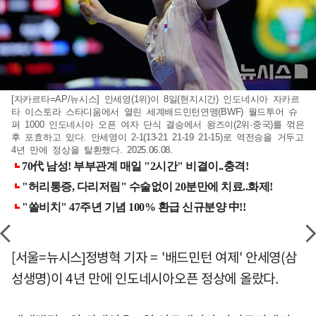
[자카르타=AP/뉴시스] 안세영(1위)이 8일(현지시간) 인도네시아 자카르
타 이스토라 스타디움에서 열린 세계배드민턴연맹(BWF) 월드투어 슈
퍼 1000 인도네시아 오픈 여자 단식 결승에서 왕즈이(2위·중국)를 꺾은
후 포효하고 있다. 안세영이 2-1(13-21 21-19 21-15)로 역전승을 거두고
4년 만에 정상을 탈환했다. 2025.06.08.
[서울=뉴시스]정병혁 기자 = '배드민턴 여제' 안세영(삼
성생명)이 4년 만에 인도네시아오픈 정상에 올랐다.