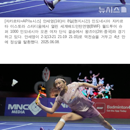
[자카르타=AP/뉴시스] 안세영(1위)이 8일(현지시간) 인도네시아 자카르
타 이스토라 스타디움에서 열린 세계배드민턴연맹(BWF) 월드투어 슈
퍼 1000 인도네시아 오픈 여자 단식 결승에서 왕즈이(2위·중국)와 경기
하고 있다. 안세영이 2-1(13-21 21-19 21-15)로 역전승을 거두고 4년 만
에 정상을 탈환했다. 2025.06.08.