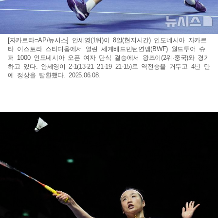
[자카르타=AP/뉴시스] 안세영(1위)이 8일(현지시간) 인도네시아 자카르
타 이스토라 스타디움에서 열린 세계배드민턴연맹(BWF) 월드투어 슈
퍼 1000 인도네시아 오픈 여자 단식 결승에서 왕즈이(2위·중국)와 경기
하고 있다. 안세영이 2-1(13-21 21-19 21-15)로 역전승을 거두고 4년 만
에 정상을 탈환했다. 2025.06.08.