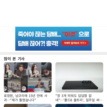
많이 본 기사
표창원, 남규리에 15년 만에 사
"창 3개 띄워도 답답함 없
과…"제가 틀렸습니다"
네"…'폴드8 울트라', 일주일 써보
니