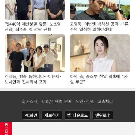
''9440억 재산분할 앞둔' 노소영
고영욱, 이번엔 박하선 공격…"류
관장, 최수종 옆 깜짝 근황
수영 열심히 일해야겠네"
김제동, 방송 뜸하더니…이문세·
하영 측, 증조부 친일 의혹에 "사
노사연과 전시회서 포착
실 무근"
회사소개
제휴/컨텐츠 판매
약관·정책
고충처리
PC화면
제보하기
앱 다운로드
맨위로↑
광
COPYRIGHTⓒ
NEWSIS
ALL RIGHTS RESERVED.
고
삭