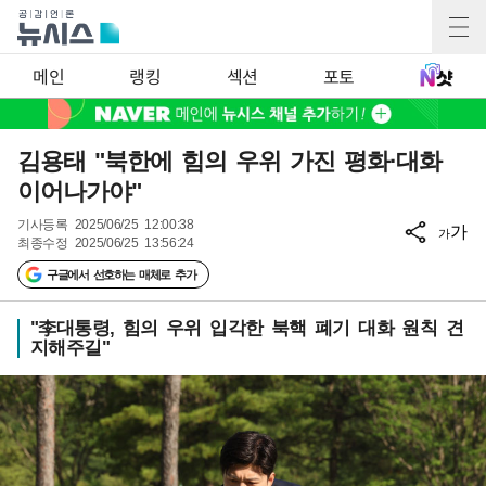
메인
랭킹
섹션
포토
김용태 "북한에 힘의 우위 가진 평화·대화
이어나가야"
기사등록
2025/06/25 12:00:38
가
가
최종수정
2025/06/25 13:56:24
구글에서 선호하는 매체로 추가
"李대통령, 힘의 우위 입각한 북핵 폐기 대화 원칙 견
지해주길"